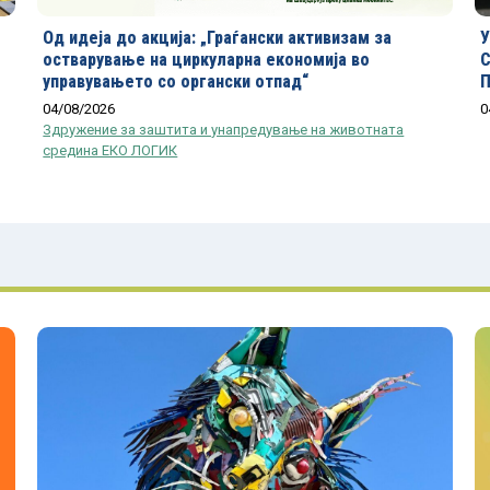
Од идеја до акција: „Граѓански активизам за
У
остварување на циркуларна економија во
С
управувањето со органски отпад“
П
04/08/2026
0
Здружение за заштита и унапредување на животната
средина ЕКО ЛОГИК