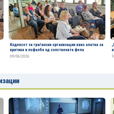
Кодексот за граѓански организации како алатка за
„
критика и пофалба од сопствената фела
к
09/06/2026
3
низации