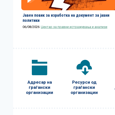
Јавен повик за изработка на документ за јавни
политики
06/08/2026
Центар за правни истражувања и анализи
Адресар на
Ресурси од
граѓански
граѓански
организации
организации