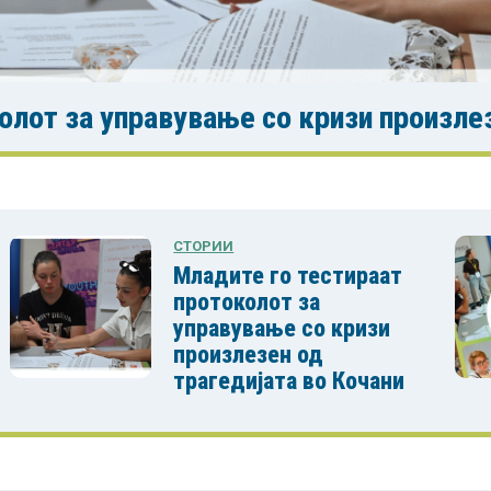
олот за управување со кризи произлез
СТОРИИ
Младите го тестираат
протоколот за
управување со кризи
произлезен од
трагедијата во Кочани