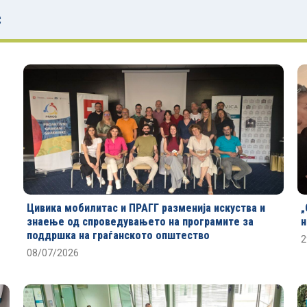
с
Цивика мобилитас и ПРАГГ разменија искуства и
„
знаење од спроведувањето на програмите за
н
поддршка на граѓанското општество
2
08/07/2026