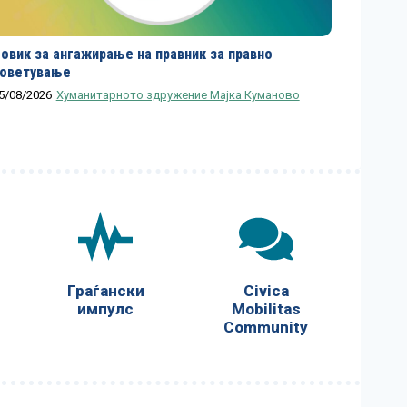
овик за ангажирање на правник за правно
оветување
5/08/2026
Хуманитарното здружение Мајка Куманово
Граѓански
Civica
импулс
Mobilitas
Community