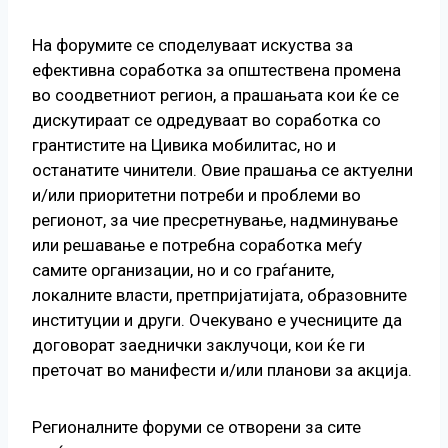
На форумите се споделуваат искуства за
ефективна соработка за општествена промена
во соодветниот регион, а прашањата кои ќе се
дискутираат се одредуваат во соработка со
грантистите на Цивика мобилитас, но и
останатите чинители. Овие прашања се актуелни
и/или приоритетни потреби и проблеми во
регионот, за чие пресретнување, надминување
или решавање е потребна соработка меѓу
самите организации, но и со граѓаните,
локалните власти, претпријатијата, образовните
институции и други. Очекувано е учесниците да
договорат заеднички заклучоци, кои ќе ги
преточат во манифести и/или планови за акција.
Регионалните форуми се отворени за сите