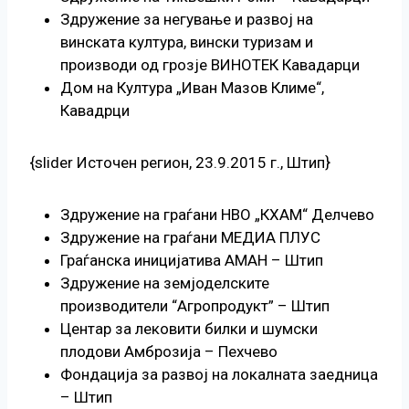
Здружение за негување и развој на
винската култура, вински туризам и
производи од грозје ВИНОТЕК Кавадарци
Дом на Култура „Иван Мазов Климе“,
Кавадрци
{slider Источен регион, 23.9.2015 г., Штип}
Здружение на граѓани НВО „КХАМ“ Делчево
Здружение на граѓани МЕДИА ПЛУС
Граѓанска иницијатива АМАН – Штип
Здружение на земјоделските
производители “Агропродукт” – Штип
Центар за лековити билки и шумски
плодови Амброзија – Пехчево
Фондација за развој на локалната заедница
– Штип