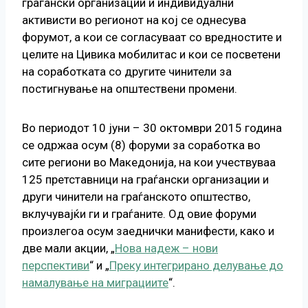
граѓански организации и индивидуални
активисти во регионот на кој се однесува
форумот, а кои се согласуваат со вредностите и
целите на Цивика мобилитас и кои се посветени
на соработката со другите чинители за
постигнување на општествени промени.
Во периодот 10 јуни – 30 октомври 2015 година
се одржаа осум (8) форуми за соработка во
сите региони во Македонија, на кои учествуваа
125 претставници на граѓански организации и
други чинители на граѓанското општество,
вклучувајќи ги и граѓаните. Од овие форуми
произлегоа осум заеднички манифести, како и
две мали акции, „
Нова надеж – нови
перспективи
“ и „
Преку интегрирано делување до
намалување на миграциите
“.