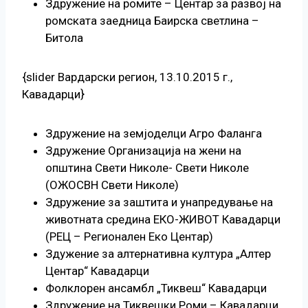
Здружение на ромите – Центар за развој на
ромската заедница Баирска светлина –
Битола
{slider Вардарски регион, 13.10.2015 г.,
Кавадарци}
Здружение на земјоделци Агро Фаланга
Здружение Организација на жени на
општина Свети Николе- Свети Николе
(ОЖОСВН Свети Николе)
Здружение за заштита и унапредување на
животната средина ЕКО-ЖИВОТ Кавадарци
(РЕЦ – Регионален Еко Центар)
Здужение за алтернативна култура „Алтер
Центар“ Кавадарци
Фолклорен ансамбл „Тиквеш“ Кавадарци
Здружение на Тиквешки Роми – Кавадарци