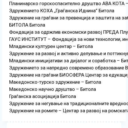
Планинарско горскоспасително друштво АВА КОТА 
Здружението КОХА ,,Граѓанска Иднина” Битола
Здружение на граѓани за превенција и заштита на з
БИТОЛА Битола
Фондација за одржлив економски развој ПРЕДА Плу
ГАУС ИНСТИТУТ – Фондација за нови технологии, ин
Младински културен центар – Битола
Здружение за развој и активно делување и поттикн
Младински иницијативи за дијалог и соработка – Би
Здружението за напредно современо образование
Здружение на граѓани БИОСФЕРА Центар за едукациј
Македонско-турско здружение – Битола
Македонско научно друштво – Битола
Граѓанска асоцијација Битола
Здружение за негување на традиционалните вредно
Здружение на ромите – Центар за развој на ромскат