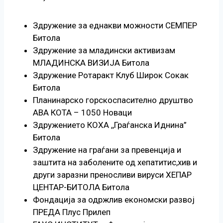
Здружение за еднакви можности СЕМПЕР
Битола
Здружение за младински активизам
МЛАДИНСКА ВИЗИЈА Битола
Здружение Ротаракт Клуб Широк Сокак
Битола
Планинарско горскоспасително друштво
АВА КОТА – 1050 Новаци
Здружението КОХА ,,Граѓанска Иднина”
Битола
Здружение на граѓани за превенција и
заштита на заболените од хепатитис,хив и
други заразни преносливи вируси ХЕПАР
ЦЕНТАР-БИТОЛА Битола
Фондација за одржлив економски развој
ПРЕДА Плус Прилеп