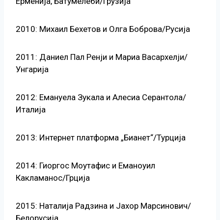
Ерменија, Батумелеби/Грузија
2010: Михаил Бехетов и Олга Боброва/Русија
2011: Даниел Пал Ренји и Мариа Васархелји/
Унгарија
2012: Емануела Зукала и Алесиа Серантола/
Италија
2013: Интернет платформа „Бианет“/Турција
2014: Гиоргос Моутафис и Еманоуил
Какламанос/Грција
2015: Наталија Радзина и Јахор Марсинович/
Белорусија