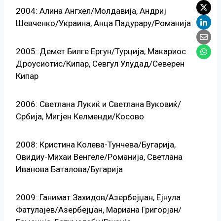
2004: Алина Ангхел/Молдавија, Андриј
Шевченко/Украина, Анца Падурару/Романија
2005: Демет Билге Ергун/Турција, Макариос
Дроусиотис/Кипар, Севгул Улудад/Северен
Кипар
2006: Светлана Лукиќ и Светлана Вуковиќ/
Србија, Мигјен Келменди/Косово
2008: Кристина Колева-Тунчева/Бугарија,
Овидиу-Михаи Венгеле/Романија, Светлана
Иванова Баталова/Бугарија
2009: Ганимат Захидов/Азербејџан, Ејнула
Фатулајев/Азербејџан, Мариана Григорјан/