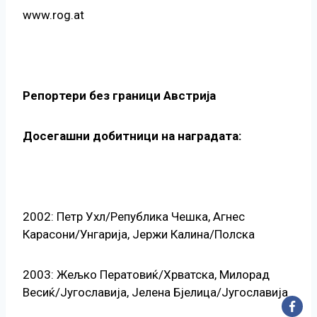
www.rog.at
Репортери без граници Австрија
Досегашни добитници на наградата:
2002: Петр Ухл/Република Чешка, Агнес
Карасони/Унгарија, Јержи Калина/Полска
2003: Жељко Ператовиќ/Хрватска, Милорад
Весиќ/Југославија, Јелена Бјелица/Југославија