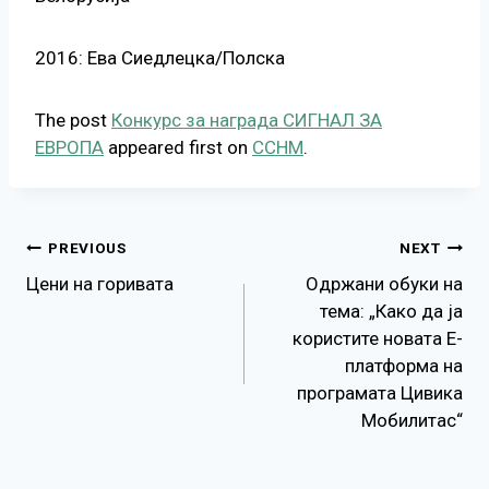
2016: Ева Сиедлецка/Полска
The post
Конкурс за награда СИГНАЛ ЗА
ЕВРОПА
appeared first on
ССНМ
.
Навигација
PREVIOUS
NEXT
Цени на горивата
Одржани обуки на
на
тема: „Како да ја
користите новата Е-
напис
платформа на
програмата Цивика
Мобилитас“