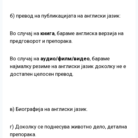
б) превод на публикацијата на англиски јазик:
Во случај на
книга
, бараме англиска верзија на
предговорот и препорака.
Во случај на
аудио/филм/видео
, бараме
најмалку резиме на англиски јазик доколку не е
достапен целосен превод.
в) Биографија на англиски јазик.
г) Доколку се поднесува животно дело, детална
препорака.