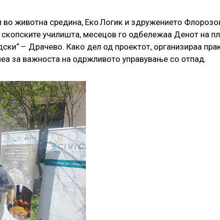
си во животна средина, Еко Логик и здружението Флорозо
скопските училишта, месецов го одбележаа Денот на пла
ски“ – Драчево. Како дел од проектот, организираа пра
учеа за важноста на одржливото управување со отпад.