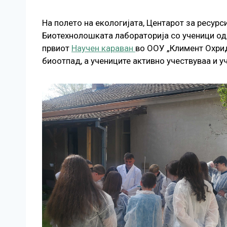
На полето на екологијата, Центарот за ресур
Биотехнолошката лабораторија со ученици од 
првиот
Научен караван
во ООУ „Климент Охрид
биоотпад, а учениците активно учествуваа и 