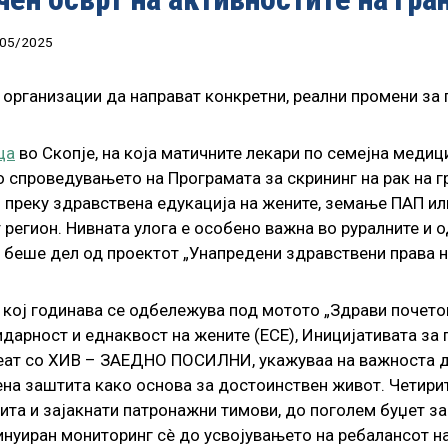
05/2025
 организации да направат конкретни, реални промени за 
ца
во Скопје, на која матичните лекари по семејна медиц
 спроведувањето на Програмата за скрининг на рак на гр
– преку здравствена едукација на жените, земање ПАП ил
 регион. Нивната улога е особено важна во руралните и 
беше дел од проектот „Унапредени здравствени права на 
 кој годинава се одбележува под мотото „Здрави почето
дарност и еднаквост на жените (ЕСЕ), Иницијативата за 
еат со ХИВ – ЗАЕДНО ПОСИЛНИ, укажуваа на важноста д
ена заштита како основа за достоинствен живот. Четири
ита и зајакнати патронажни тимови, до поголем буџет з
инуиран мониторинг сè до усвојувањето на ребалансот на