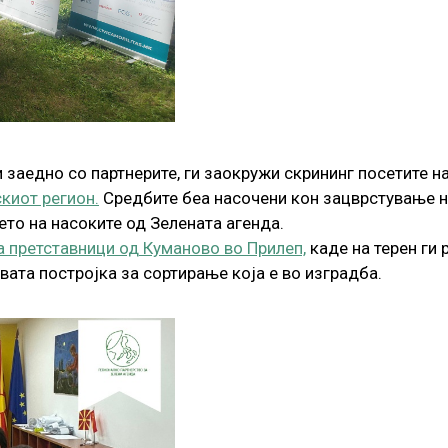
 заедно со партнерите, ги заокружи скрининг посетите н
киот регион.
Средбите беа насочени кон зацврстување н
ето на насоките од Зелената агенда.
а претставници од Куманово во Прилеп,
каде на терен ги
овата постројка за сортирање која е во изградба.