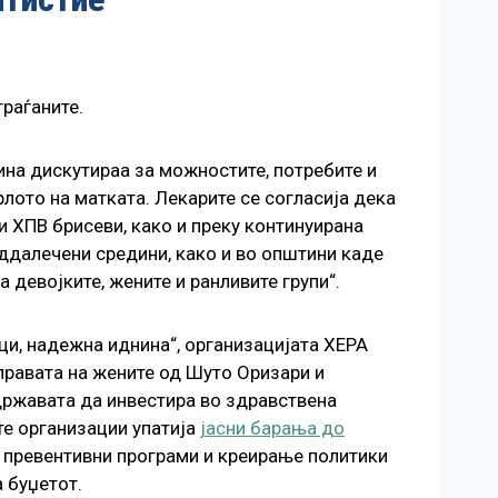
граѓаните.
ина дискутираа за можностите, потребите и
лото на матката. Лекарите се согласија дека
и ХПВ брисеви, како и преку континуирана
оддалечени средини, како и во општини каде
девојките, жените и ранливите групи“.
ци, надежна иднина“, организацијата ХЕРА
правата на жените од Шуто Оризари и
ржавата да инвестира во здравствена
те организации упатија
јасни барања до
а превентивни програми и креирање политики
 буџетот.