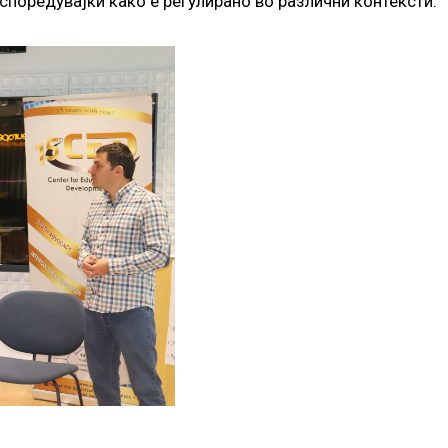
споредувајќи како е регулирано во различни контексти.