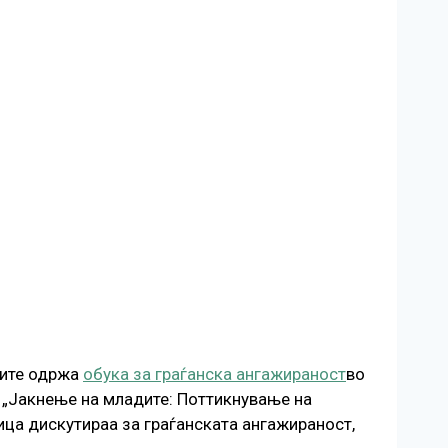
ерите одржа
обука за граѓанска ангажираност
во
: „Јакнење на младите: Поттикнување на
ца дискутираа за граѓанската ангажираност,