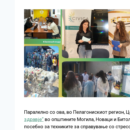
Паралелно со ова, во Пелагонискиот регион, 
здравје“
во општините Могила, Новаци и Битол
посебно за техниките за справување со стресо