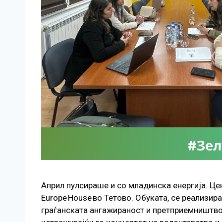
Април пулсираше и со младинска енергија. Це
Europe House во Тетово. Обуката, се реализи
граѓанската ангажираност и претприемништво