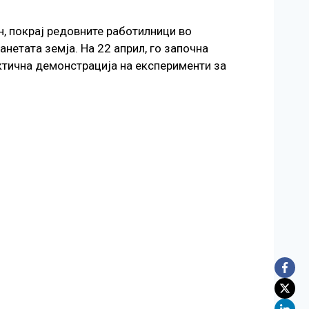
н, покрај редовните работилници во
нетата земја. На 22 април, го започна
ктична демонстрација на експерименти за