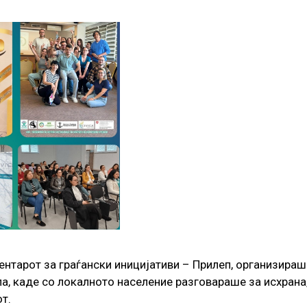
Центарот за граѓански иницијативи – Прилеп, организира
а, каде со локалното население разговараше за исхрана,
т.