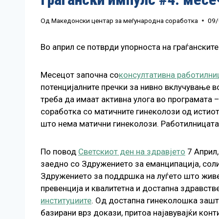
Од
Македонски центар за меѓународна соработка
09/
Во април се потврди упорноста на граѓанските
Месецот започна со
консултативна работилни
потенцијалните пречки за нивно вклучување во
треба да имаат активна улога во програмата 
соработка со матичните гинеколози од истиот
што нема матични гинеколози. Работилницата 
По повод
Светскиот ден на здравјето
7 Aприл,
заедно со Здружението за еманципација, соли
Здружението за поддршка на луѓето што жив
превенција и квалитетна и достапна здравств
институциит
е
. Од достапна гинеколошка зашт
базирани врз докази, притоа најавувајќи конт