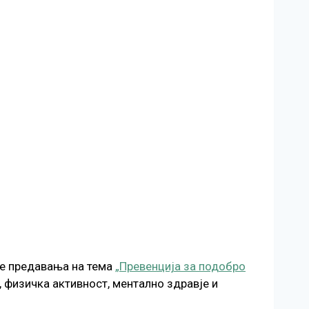
ше предавања на тема
„Превенција за подобро
 физичка активност, ментално здравје и