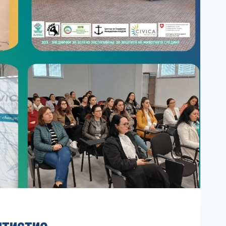
нтистие