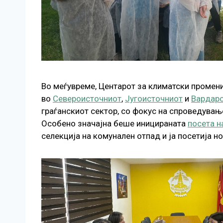
Во меѓувреме, Центарот за климатски промени
во
Североисточниот
,
Југоисточниот
и
Вардарс
граѓанскиот сектор, со фокус на спроведувањ
Особено значајна беше иницираната
посета н
селекција на комунален отпад и ја посетија н