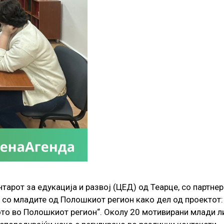
нтарот за едукација и развој (ЦЕД) од Теарце, со партн
ра со младите од Полошкиот регион како дел од проектот
то во Полошкиот регион“. Околу 20 мотивирани млади ли