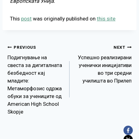
Европската Унија.
This
post
was originally published on
this site
Навигација
PREVIOUS
NEXT
Подигнување на
Успешно реализирани
на
свеста за дигиталната
ученички иницијативи
безбедност кај
во три средни
напис
младите:
училишта во Прилеп
Метаморфозис одржа
обуки за учениците од
American High School
Skopje