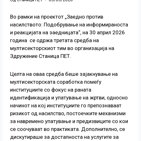
Во рамки на проектот „Заедно против
насилството: Подобрување на информираноста
и реакцијата на заедницата“, на 30 април 2026
година се одржа третата средба на
мултисекторскиот тим во организација на
Здружение Станица ПЕТ.
Целта на оваа средба беше зајакнување на
мултисекторската соработка помеѓу
институциите со фокус на раната
идентификација и упатување на жртви, односно
начинот на кој институциите го препознаваат
ризикот од насилство, постоечките механизми
за навремено упатување и предизвиците со кои
се соочуваат во практиката. Дополнително, се
дискутираше за достапноста на услугите за