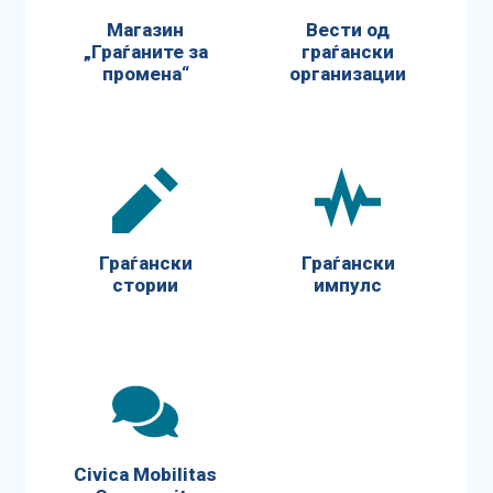
Магазин
Вести од
„Граѓаните за
граѓански
промена“
организации
Граѓански
Граѓански
стории
импулс
Civica Mobilitas