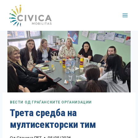
Skip
to
content
ВЕСТИ ОД ГРАЃАНСКИТЕ ОРГАНИЗАЦИИ
Трета средба на
мултисекторски тим
Од
Станица ПЕТ
05/05/2026