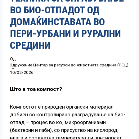
ВО БИО-ОТПАДОТ ОД
ДОМАЌИНСТАВАТА ВО
ПЕРИ-УРБАНИ И РУРАЛНИ
СРЕДИНИ
Од
Здружение Центар за ресурси во животната средина (РЕЦ)
10/02/2026
Што е тоа компост?
Компостот е природен органски материјал
добиен со контролирано разградување на био-
отпад – процес во кој микроорганизми
(бактерии и габи), со присуство на кислород,
влага и соодветна температура, ги претвораат