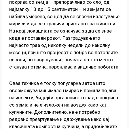
покрива со земја – препорачливо со слој од
најмалку 10 до 15 сантиметри – и земјата се
набива умерено, со цел да се спречи излегување
мириси и да се ограничи пристапот на животни.
На крај, локацијата се означува за да се знае
каде е поставен ровот. Разградувањето
најчесто трае од неколку недели до неколку
месеци, при што процесот е побрз во потоплите
сезони; по завршување, почвата на тоа место
станува потемна, поронлива и видливо побогата.
Оваа техника е толку популарна затоа што
овозможува минимален мирис и помала појава
на инсекти, бидејќи органскиот отпад е покриен
со земја и не е изложен на воздух како кај
купчините. Дополнително, не е потребно
редовно превртување и одржување како кај
класичната компостна купчина, а придобивките