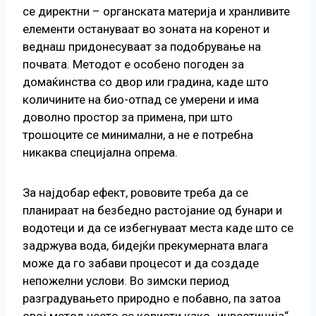
се директни – органската материја и хранливите
елементи остануваат во зоната на коренот и
веднаш придонесуваат за подобрување на
почвата. Методот е особено погоден за
домаќинства со двор или градина, каде што
количините на био-отпад се умерени и има
доволно простор за примена, при што
трошоците се минимални, а не е потребна
никаква специјална опрема.
За најдобар ефект, рововите треба да се
планираат на безбедно растојание од бунари и
водотеци и да се избегнуваат места каде што се
задржува вода, бидејќи прекумерната влага
може да го забави процесот и да создаде
непожелни услови. Во зимски период
разградувањето природно е побавно, па затоа
овој метод често се користи како „инвестиција“