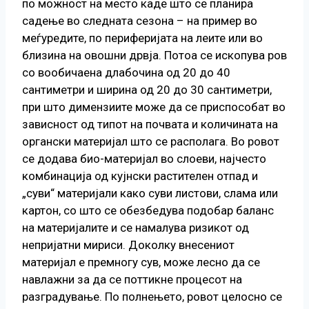
по можност на место каде што се планира
садење во следната сезона – на пример во
меѓуредите, по периферијата на леите или во
близина на овошни дрвја. Потоа се ископува ров
со вообичаена длабочина од 20 до 40
сантиметри и ширина од 20 до 30 сантиметри,
при што димензиите може да се приспособат во
зависност од типот на почвата и количината на
органски материјал што се располага. Во ровот
се додава био-материјал во слоеви, најчесто
комбинација од кујнски растителен отпад и
„суви“ материјали како суви листови, слама или
картон, со што се обезбедува подобар баланс
на материјалите и се намалува ризикот од
непријатни мириси. Доколку внесениот
материјал е премногу сув, може лесно да се
навлажни за да се поттикне процесот на
разградување. По полнењето, ровот целосно се