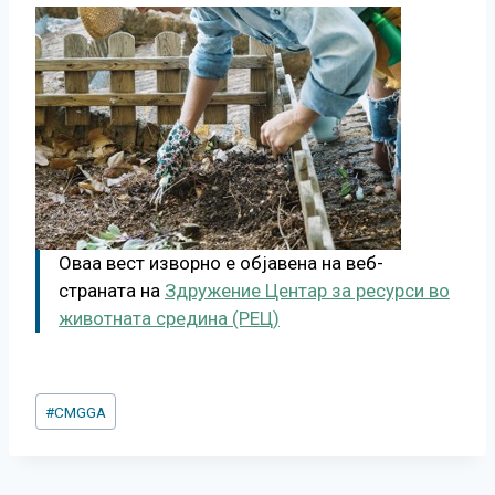
Оваа вест изворно е објавена на веб-
страната на
Здружение Центар за ресурси во
животната средина (РЕЦ)
Post
#
CMGGA
Tags: