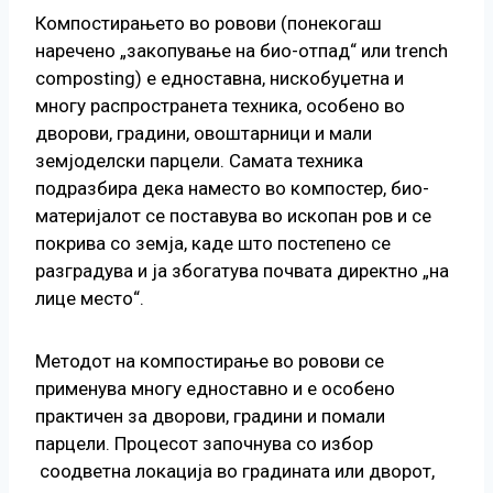
Компостирањето во ровови (понекогаш
наречено „закопување на био-отпад“ или trench
composting) е едноставна, нискобуџетна и
многу распространета техника, особено во
дворови, градини, овоштарници и мали
земјоделски парцели. Самата техника
подразбира дека наместо во компостер, био-
материјалот се поставува во ископан ров и се
покрива со земја, каде што постепено се
разградува и ја збогатува почвата директно „на
лице место“.
Методот на компостирање во ровови се
применува многу едноставно и е особено
практичен за дворови, градини и помали
парцели. Процесот започнува со избор
соодветна локација во градината или дворот,