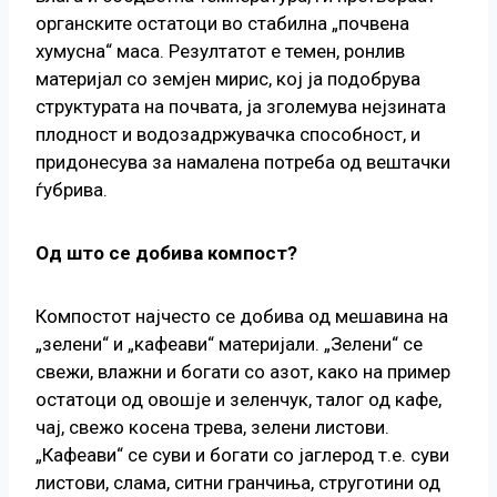
органските остатоци во стабилна „почвена
хумусна“ маса. Резултатот е темен, ронлив
материјал со земјен мирис, кој ја подобрува
структурата на почвата, ја зголемува нејзината
плодност и водозадржувачка способност, и
придонесува за намалена потреба од вештачки
ѓубрива.
Од што се добива компост?
Компостот најчесто се добива од мешавина на
„зелени“ и „кафеави“ материјали. „Зелени“ се
свежи, влажни и богати со азот, како на пример
остатоци од овошје и зеленчук, талог од кафе,
чај, свежо косена трева, зелени листови.
„Кафеави“ се суви и богати со јаглерод т.е. суви
листови, слама, ситни гранчиња, струготини од