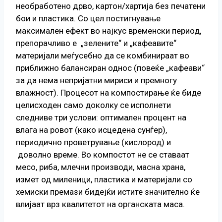
необработено дрво, картон/хартија без печатени
бои и пластика. Со цел постигнување
максимален ефект во најкус временски период,
препорачливо е „зелените“ и „кафеавите“
материјали меѓусебно да се комбинираат во
приближно балансиран однос (повеќе „кафеави“
за да нема непријатни мириси и премногу
влажност). Процесот на компостирање ќе биде
целисходен само доколку се исполнети
следниве три услови: оптимален процент на
влага на ровот (како исцедена сунѓер),
периодично проветрување (кислород) и
доволно време. Во компостот не се ставаат
месо, риба, млечни производи, масна храна,
измет од миленици, пластика и материјали со
хемиски премази бидејќи истите значително ќе
влијаат врз квалитетот на органската маса.