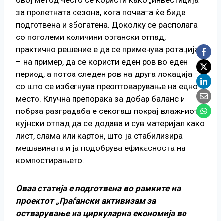
за пролетната сезона, кога почвата ќе биде
подготвена и збогатена. Доколку се располага
со поголеми количини органски отпад,
практично решение е да се применува ротација
– на пример, да се користи еден ров во еден
период, а потоа следен ров на друга локација –
со што се избегнува преоптоварување на едно
место. Клучна препорака за добар баланс и
побрза разградаба е секогаш покрај влажниот
кујнски отпад да се додава и сув материјал како
лист, слама или картон, што ја стабилизира
мешавината и ја подобрува ефикасноста на
компостирањето.
Оваа статија е подготвена во рамките на
проектот „Граѓански активизам за
остварување на циркуларна економија во