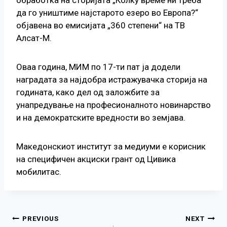
да го уништиме најстарото езеро во Европа?“
објавена во емисијата „360 степени“ на ТВ
Алсат-М.
Оваа година, МИМ по 17-ти пат ја додели
наградата за најдобра истражувачка сторија на
годината, како дел од заложбите за
унапредување на професионалното новинарство
и на демократските вредности во земјава.
Македонскиот институт за медиуми е корисник
на специфичен акциски грант од Цивика
мобилитас.
Навигација
PREVIOUS
NEXT