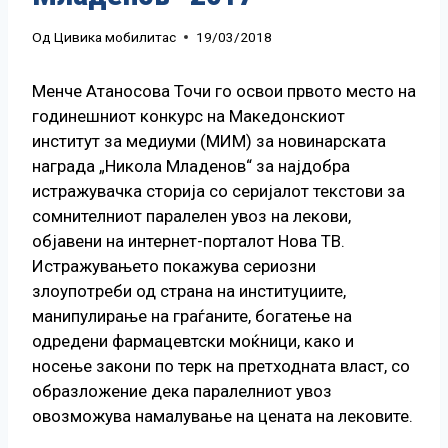
Од
Цивика мобилитас
19/03/2018
Менче Атаносова Точи го освои првото место на
годинешниот конкурс на Македонскиот
институт за медиуми (МИМ) за новинарската
награда „Никола Младенов“ за најдобра
истражувачка сторија со серијалот текстови за
сомнителниот паралелен увоз на лекови,
објавени на интернет-порталот Нова ТВ.
Истражувањето покажува сериозни
злоупотреби од страна на институциите,
манипулирање на граѓаните, богатење на
одредени фармацевтски моќници, како и
носење закони по терк на претходната власт, со
образложение дека паралелниот увоз
овозможува намалување на цената на лековите.