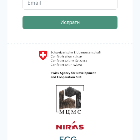
Испрати