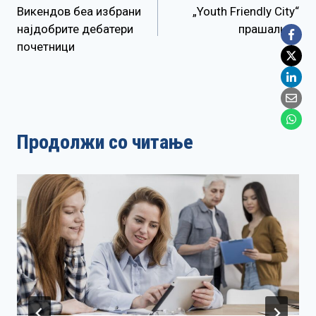
Викендов беа избрани
„Youth Friendly City“
на
најдобрите дебатери
прашалник
почетници
напис
Продолжи со читање