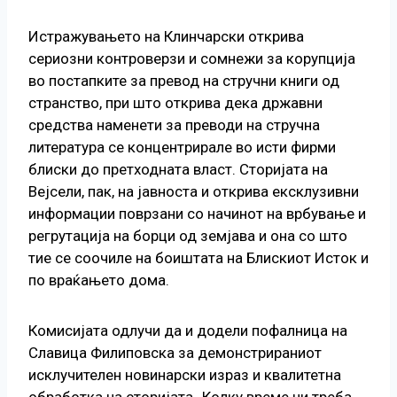
Истражувањето на Клинчарски открива
сериозни контроверзи и сомнежи за корупција
во постапките за превод на стручни книги од
странство, при што открива дека државни
средства наменети за преводи на стручна
литература се концентрирале во исти фирми
блиски до претходната власт. Сторијата на
Вејсели, пак, на јавноста и открива ексклузивни
информации поврзани со начинот на врбување и
регрутација на борци од земјава и она со што
тие се соочиле на боиштата на Блискиот Исток и
по враќањето дома.
Комисијата одлучи да и додели пофалница на
Славица Филиповска за демонстрираниот
исклучителен новинарски израз и квалитетна
обработка на сторијата „Колку време ни треба