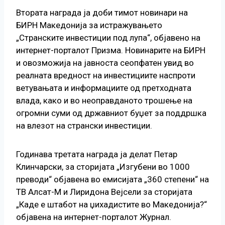
Втората награда ја доби тимот новинари на
БИРН Македонија за истражувањето
„Странските инвестиции под лупа“, објавено на
интернет-порталот Призма. Новинарите на БИРН
и овозможија на јавноста сеопфатен увид во
реалната вредност на инвестициите наспроти
ветувањата и информациите од претходната
влада, како и во неоправданото трошење на
огромни суми од државниот буџет за поддршка
на влезот на странски инвестиции.
Годинава третата награда ја делат Петар
Клинчарски, за сторијата „Изгубени во 1000
преводи“ објавена во емисијата „360 степени“ на
ТВ Алсат-М и Лиридона Вејсели за сторијата
„Каде е штабот на џихадистите во Македонија?“
објавена на интернет-порталот Журнал.