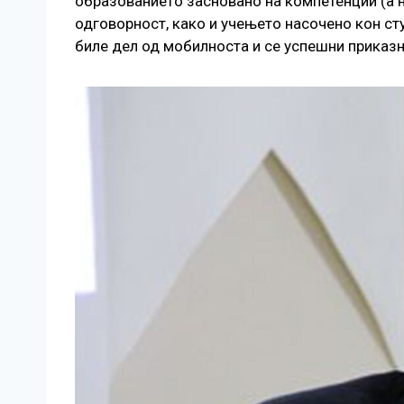
образованието засновано на компетенции (а н
одговорност, како и учењето насочено кон сту
биле дел од мобилноста и се успешни приказн