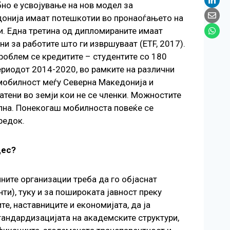
но е усвојување на нов модел за
донија имаат потешкотии во пронаоѓањето на
и. Една третина од дипломираните имаат
и за работите што ги извршуваат (ETF, 2017).
роблем се кредитите – студентите со 180
ериодот 2014-2020, во рамките на различни
 мобилност меѓу Северна Македонија и
атени во земји кои не се членки. Можностите
елна. Понекогаш мобилноста повеќе се
редок.
цес?
ните организации треба да го објаснат
и), туку и за пошироката јавност преку
те, наставниците и економијата, да ја
тандардизацијата на академските структури,