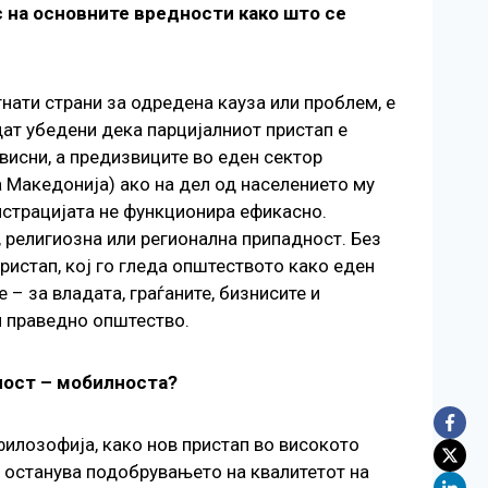
с на основните вредности како што се
нати страни за одредена кауза или проблем, е
ат убедени дека парцијалниот пристап е
исни, а предизвиците во еден сектор
а Македонија) ако на дел од населението му
истрацијата не функционира ефикасно.
, религиозна или регионална припадност. Без
ристап, кој го гледа општеството како еден
– за владата, граѓаните, бизнисите и
и праведно општество.
дност – мобилноста?
илозофија, како нов пристап во високото
а останува подобрувањето на квалитетот на