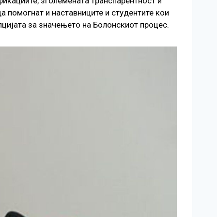
фикациите, зголемената транспарентност и
да помогнат и наставниците и студентите кои
епцијата за значењето на Болонскиот процес.