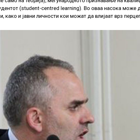
е само на теорија), меѓународното признавање на квали
дентот (student-centred learning). Во оваа насока може 
и, како и јавни личности кои можат да влијаат врз перц