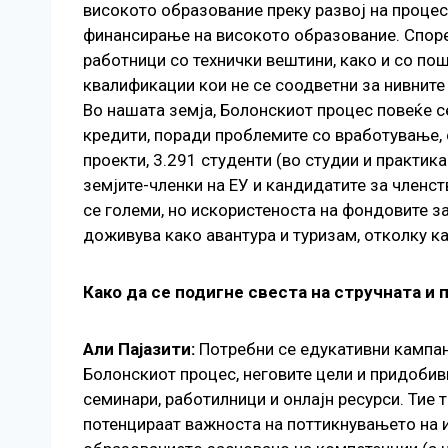
високото образование преку развој на процес
финансирање на високото образование. Споре
работници со технички вештини, како и со по
квалификации кои не се соодветни за нивните 
Во нашата земја, Болонскиот процес повеќе с
кредити, поради проблемите со вработување, 
проекти, 3.291 студенти (во студии и практи
земјите-членки на ЕУ и кандидатите за членст
се големи, но искористеноста на фондовите 
доживува како авантура и туризам, отколку к
Како да се подигне свеста на стручната и
Али Пајазити:
Потребни се едукативни кампањ
Болонскиот процес, неговите цели и придобивк
семинари, работилници и онлајн ресурси. Тие 
потенцираат важноста на поттикнувањето на и