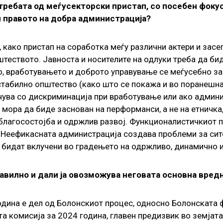
потребата од меѓусекторски пристап, со посебен фоку
и правото на добра администрација?
како пристап на соработка меѓу различни актери и засег
еството. Јавноста и носителите на одлуки треба да бид
, вработувањето и доброто управување се меѓусебно зав
 стабилно општество (како што се покажа и во поранешн
очува со дискриминација при вработување или ако админ
 мора да биде заснован на перформанси, а не на етничка
благосостојба и одржлив развој. Функционалистичкиот п
 Неефикасната администрација создава проблеми за сите 
да бидат вклучени во градењето на одржливо, динамично 
авилно и дали ја овозможува неговата основна вре
дина е дел од Болонскиот процес, односно Болонската ф
а комисија за 2024 година, главен предизвик во земјат