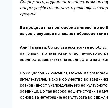
Според него, недоволните инвестиции во нау
попречувајќи го наоѓањето решенија за совр
средина.
Во процесот на преговори за членство во 
за усогласување на нашиот образовен сис
Али Пајазити:
Со мојата експертиза во област
на принципите на интегритет во научното ист
вредности, заштитата на вредностите на знае
Во социолошки контекст, можам да помогнам 
интелектуалец, како и со учество во заеднич
разновидност, унапредувањето на културното 
заедници. Во таа насока, нашите студии за м
основа за интеграција на културата во одржл