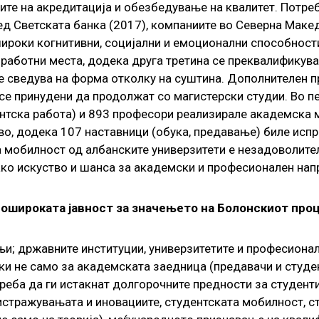
ите на акредитација и обезбедување на квалитет. Потреб
д Светската банка (2017), компаниите во Северна Маке
широки когнитивни, социјални и емоционални способност
работни места, додека друга третина се преквалификуван
е сведува на форма отколку на суштина. Дополнителен п
се принудени да продолжат со магистерски студии. Во п
кантска работа) и 893 професори реализирале академска
во, додека 107 наставници (обука, предавање) биле испр
за мобилност од албанските универзитети е незадоволит
ако искуство и шанса за академски и професионален нап
 пошироката јавност за значењето на Болонскиот про
и; државните институции, универзитетите и професионал
и не само за академската заедница (предавачи и студент
треба да ги истакнат долгорочните предности за студенти
стражувањата и иновациите, студентската мобилност, с