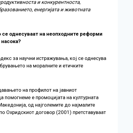
продуктивноста и конкурентноста,
бразованието, енергијата и животната
то се однесуваат на неопходните реформи
а насока?
декс за научни истражувања, кој се однесува
обрувањето на моралните и етичките
давањето на профилот на јавниот
да помогнеме е промоцијата на културната
Македонија, од најголемите до најмалите
 по Охридскиот договор (2001) претставуваат