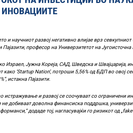
И ИНОВАЦИИТЕ
о и научниот развој негативно влијае врз севкупниот 
и Пајазити, професор на Универзитетот на Југоисточна 
ко Израел, Јужна Кореја, САД, Шведска и Швајцарија, 
како ‘Startup Nation’, потроши 5,56% од БДП во овој се
%“, истакна Пајазити.
во истражување и развој се соочуваат со ограничени и
и не добиваат доволна финансиска поддршка, универзи
рманси,“ додаде тој, нагласувајќи го ризикот од „fake