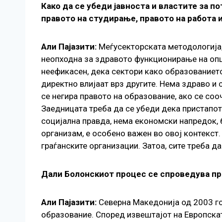
Како да се убеди јавноста и властите за 
правото на студирање, правото на работа 
Али Пајазити:
Меѓусекторската методологија, 
неопходна за здравото функционирање на општ
неефикасен, дека сектори како образованието
директно влијаат врз другите. Нема здраво и
се негира правото на образование, ако се со
Заедницата треба да се убеди дека пристапот
социјална правда, нема економски напредок, 
организам, е особено важен во овој контекст.
граѓанските организации. Затоа, сите треба 
Дали Болонскиот процес се спроведува пр
Али Пајазити:
Северна Македонија од 2003 го
образование. Според извештајот на Европскат