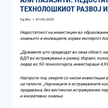
ТЕХНОЛОШКИОТ РАЗВОЈ 
Од
Birc
07/03/2025
Недостатокот на инвестиции во образованиет
знаењето и иновациите, изјави експертот Ал
„Државите што предводат во оваа област, ка
БДП во истражување и развој. Израел, познат 
лидер во 5G технологијата, инвестираше 4,93
Наспроти тоа, земјите со ниски инвестиции 
на таленти. „Научниците и истражувачите ко
предавања, без вистински истражувачки перфо
и иновативно знаење.