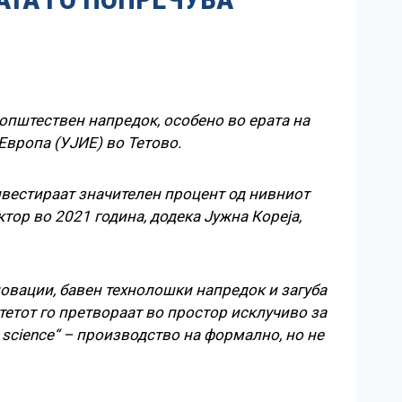
општествен напредок, особено во ерата на
Европа (УЈИЕ) во Тетово.
инвестираат значителен процент од нивниот
ктор во 2021 година, додека Јужна Кореја,
новации, бавен технолошки напредок и загуба
тетот го претвораат во простор исклучиво за
 science“ – производство на формално, но не