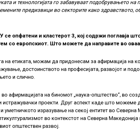
ката и технологијата го забавуваат подобрувањето на 
емените предизвици во секторите како здравството, о
ЕУ се опфатени и кластерот 3, кој содржи поглавја ш
тем со европскиот. Што можете да направите во ова
а на етиката, можам да придонесам за афирмација на ко
ражување, достоинството на професијата, развојот и под
њето и слично.
во афирмацијата на биномот „наука-општество“, во соз
ки истражувачки проекти. Друг аспект каде што можеме 
и уметничкото изразување на секој ентитет во Северна 
ултикултурализмот во контекстот на Северна Македонија
ивиот општествен развој.