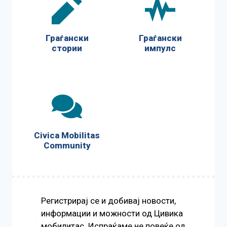
Граѓански
Граѓански
стории
импулс
Civica Mobilitas
Community
Регистрирај се и добивај новости,
информации и можности од Цивика
мобилитас. Испраќаме не повеќе од