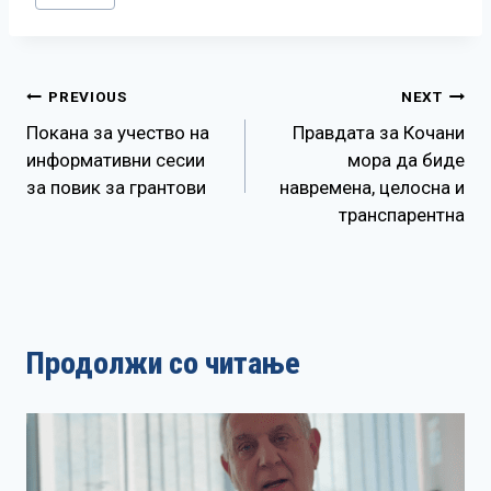
Tags:
Навигација
PREVIOUS
NEXT
Покана за учество на
Правдата за Кочани
на
информативни сесии
мора да биде
за повик за грантови
навремена, целосна и
напис
транспарентна
Продолжи со читање