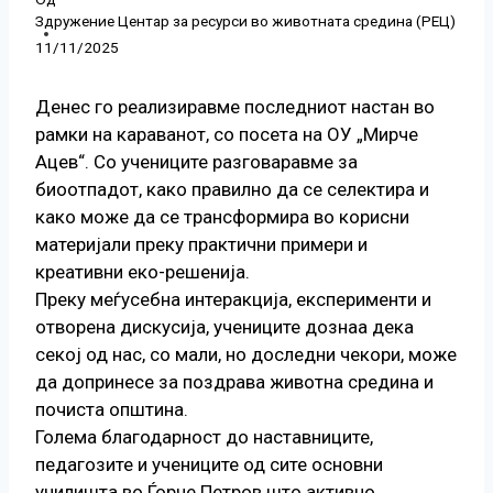
Здружение Центар за ресурси во животната средина (РЕЦ)
11/11/2025
Денес го реализиравме последниот настан во
рамки на караванот, со посета на ОУ „Мирче
Ацев“. Со учениците разговаравме за
биоотпадот, како правилно да се селектира и
како може да се трансформира во корисни
материјали преку практични примери и
креативни еко-решенија.
Преку меѓусебна интеракција, експерименти и
отворена дискусија, учениците дознаа дека
секој од нас, со мали, но доследни чекори, може
да допринесе за поздрава животна средина и
почиста општина.
Голема благодарност до наставниците,
педагозите и учениците од сите основни
училишта во Ѓорче Петров што активно