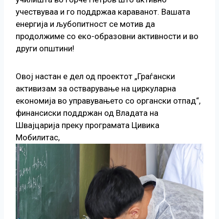
учествуваа и го поддржаа караванот. Вашата
енергија и љубопитност се мотив да
продолжиме со еко-образовни активности и во
други општини!
Овој настан е дел од проектот „Граѓански
активизам за остварување на циркуларна
економија во управувањето со органски отпад“,
финансиски поддржан од Владата на
Швајцарија преку програмата Цивика
Мобилитас,