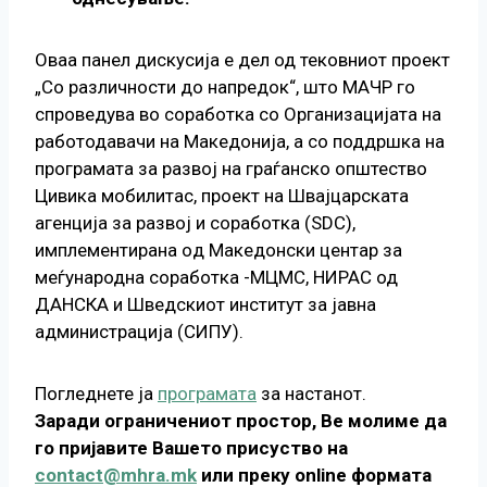
Оваа панел дискусија е дел од тековниот проект
„Со различности до напредок“, што МАЧР го
спроведува во соработка со Организацијата на
работодавачи на Македонија, а со поддршка на
програмата за развој на граѓанско општество
Цивика мобилитас, проект на Швајцарската
агенција за развој и соработка (SDC),
имплементирана oд Македонски центар за
меѓународна соработка -МЦМС, НИРАС од
ДАНСКА и Шведскиот институт за јавна
администрација (СИПУ).
Погледнете ја
програмата
за настанот.
Заради ограничениот простор, Ве молиме да
го пријавите Вашето присуство на
contact@mhra.mk
или преку online формата