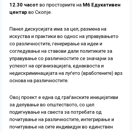
12.30 часот
во просториите на
М6 Едукативен
центар
во Скопје.
Панел дискусијата има за цел, размена на
искуства и практики во однос на управувањето
со различностите, генерирање на идеи и
согледување на ставови дали политиките за
управување со различностите се значајни за
успехот на организацијата, еднаквоста и
недискриминацијата на луѓето (вработените) врз
основа на различностите.
Овој проект е една од граѓанските иницијативи
за делување во општеството, со цел
подигнување на свеста за потребата од
почитување на различностите, интегрирање и
почитување на сите индивидуи во единствен