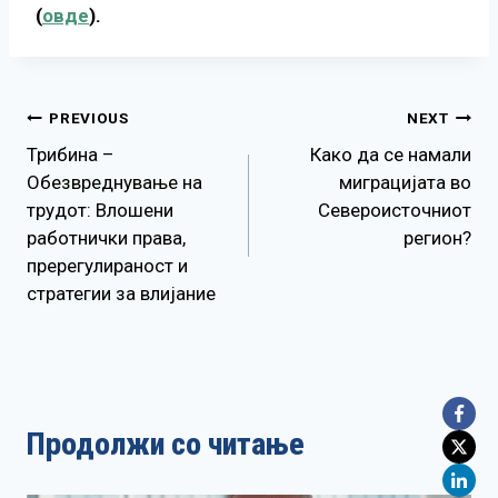
(
овде
).
Навигација
PREVIOUS
NEXT
Трибина –
Како да се намали
на
Обезвреднување на
миграцијата во
трудот: Влошени
Североисточниот
напис
работнички права,
регион?
пререгулираност и
стратегии за влијание
Продолжи со читање