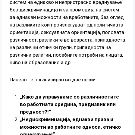
систем на еднакво и непристрасно вреднување
без дискриминација и за промоција на систем
за еднакви можности на вработените, без оглед
на разликите кои произлегуваат од политичката
ориентација, сексуалната ориентација, половата
различност, разликите во возраста, припадноста
на различни етнички групи, припадноста на
различни религии, посебните потреби на лицата,
ниво на образование и др.
Панелот е организиран во две сесии:
„Како да управуваме со различностите
во работната средина, предизвик или
предност?!“
„Недискриминација, еднакви права и
можности во работните односи, етичко
однесување!“