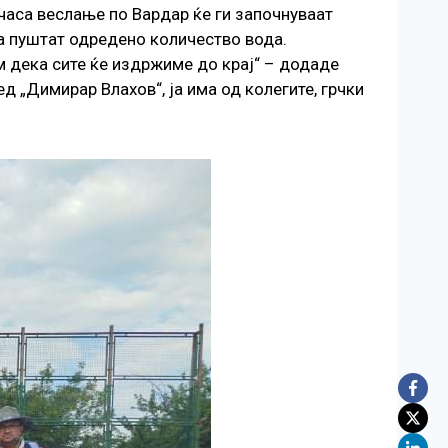
 часа веслање по Вардар ќе ги започнуваат
да пуштат одредено количество вода.
м дека сите ќе издржиме до крај“ – додаде
 „Димирар Влахов“, ја има од колегите, грчки