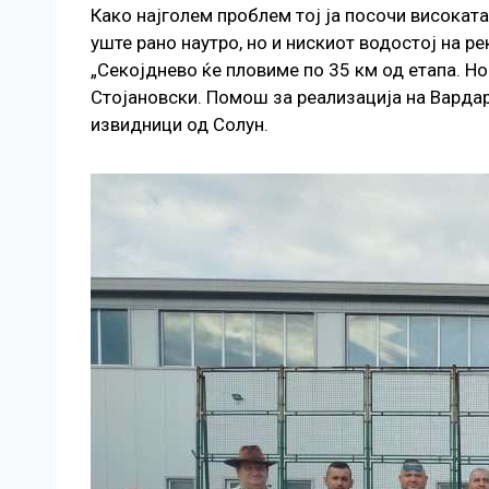
Како најголем проблем тој ја посочи високат
уште рано наутро, но и нискиот водостој на 
„Секојднево ќе пловиме по 35 км од етапа. Но
Стојановски. Помош за реализација на Вардар
извидници од Солун.