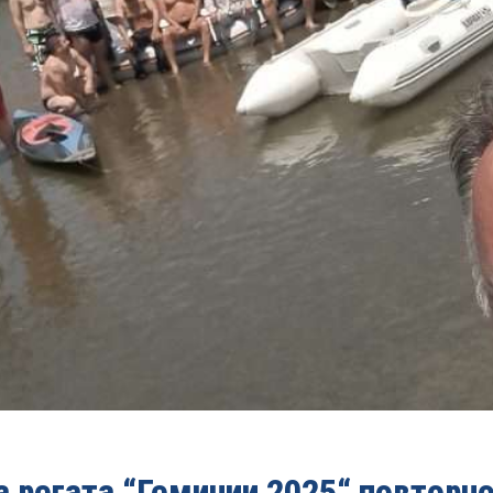
 регата “Гемиџии 2025“ повторн