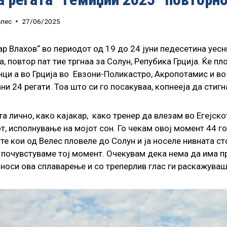
елес
27/06/2025
 Влахов“ во периодот од 19 до 24 јуни педесетина уесни
, повтор пат тие тргнаа за Солун, Репубика Грција. Ќе п
ци а во Грција во Евзони-Поликастро, Акропотамис и во
и 24 регати. Тоа што си го посакуваа, копнееја да стигн
а лично, како кајакар, како тренер да влезам во Егејск
 исполнување на мојот сон. Го чекам овој момент 44 го
те кои од Велес пловеле до Солун и ја носеле нивната с
го почувстуваме тој момент. Очекувам дека нема да има 
 носи ова сплаварење и со треперлив глас ги раскажуваш