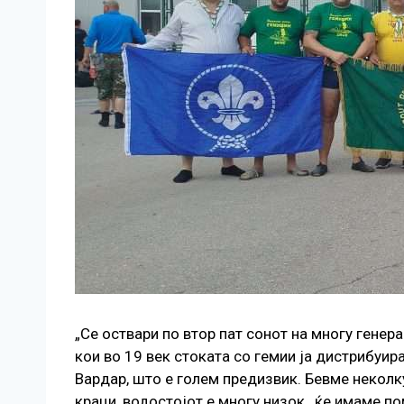
„Се оствари по втор пат сонот на многу гене
кои во 19 век стоката со гемии ја дистрибуи
Вардар, што е голем предизвик. Бевме неколку
краци, водостојот е многу низок, ќе имаме п