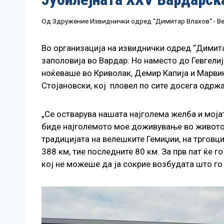
Од
Здружение Извиднички одред “Димитар Влахов“ - В
Во организација на извиднички одред “Димитар
заполовија во Вардар. Но наместо до Гевгелија
ноќеваше во Криволак, Демир Капија и Марвин
Стојановски, кој пловел по сите досега одржан
„Се остварува нашата најголема желба и мојат
биде најголемото мое доживување во животот,
традицијата на велешките Гемиџии, на трговци
388 км, тие последните 80 км. За прв пат ќе 
кој не можеше да ја сокрие возбудата што го