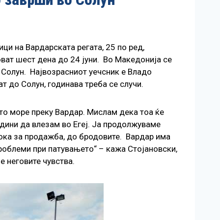
ци на Вардарската регата, 25 по ред,
ловат шест дена до 24 јуни. Во Македонија се
 Солун. Највозрасниот уечсник е Владо
ат до Солун, годинава треба се случи.
ото море преку Вардар. Мислам дека тоа ќе
дини да влезам во Егеј. Ја продолжуваме
тока за продажба, до бродовите. Вардар има
проблеми при патувањето“ – кажа Стојановски,
е неговите чувства.