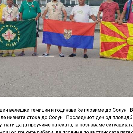
рации велешки гемиџии и годинава ќе пловиме до Солун. 
рале нивната стока до Солун. Последниот ден од пловидб
 пати да ја проучиме патеката, ја познаваме ситуацијата
омош од грчките рибари, да пловиме по вистинската пате