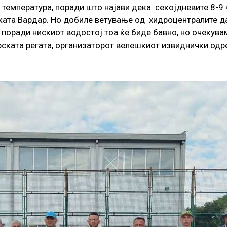
а температура, поради што најави дека секојдневите 8-9
реката Вардар. Но добиле ветување од хидроцентралите 
 поради нискиот водостој тоа ќе биде бавно, но очекува
ската регата, организаторот велешкиот извиднички одред