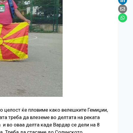
Во целост ќе пловиме како велешките Гемиџии,
ата треба да влеземе во делтата на реката
 и во оваа делта каде Вардар се дели на 8
ка. Треба да стасаме до Солунското