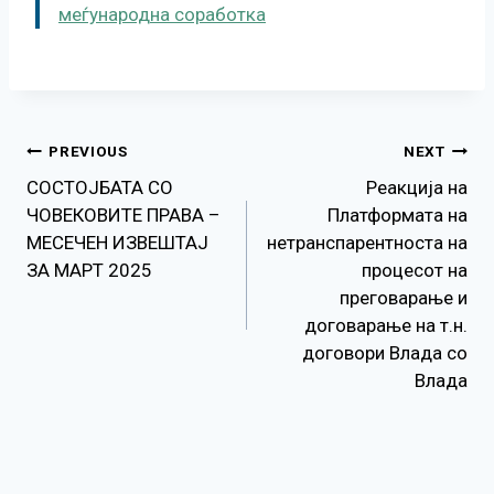
меѓународна соработка
Навигација
PREVIOUS
NEXT
СОСТОЈБАТА СО
Реакција на
на
ЧОВЕКОВИТЕ ПРАВА –
Платформата на
МЕСЕЧЕН ИЗВЕШТАЈ
нетранспарентноста на
напис
ЗА МАРТ 2025
процесот на
преговарање и
договарање на т.н.
договори Влада со
Влада