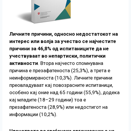
Личните причини, односно недостатокот на
интерес или волја за учество се најчестите
причини за 46,8% од испитаниците да не
учествуваат во непартиски, политички
активности
. Втора најчесто спомнувана
причина е презафатеноста (25,3%), а трета е
неинформираноста (10,3%). Личните причини
преовладуваат кај повозрасните испитаници,
особено кај оние над 65 години (55,9%), додека
кај младите (18–29 години) тоа е
презафатеноста (28,9%) или недостигот на
информации (10,2%).
Членството во граѓански организации е на