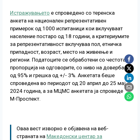
Истражувањето
е спроведено со теренска
анкета на национален репрезентативен
примерок од 1000 испитаници кои вклучуваат
население постаро од 18 години, а критериумите
за репрезентативност вклучуваа пол, етничка
припадност, возраст, место на живеење и
региони. Податоците се обработени со честота и
пропорција на одговорите, со ниво на доверба
од 95% и грешка од +/- 3%. Анкетата беше
спроведена во периодот од 20 април до 25 мај
2024 година, а за МЦМС анкетата ја спроведе
М-Проспект.
Оваа вест изворно е објавена на веб-
страната на
Македонски центар за