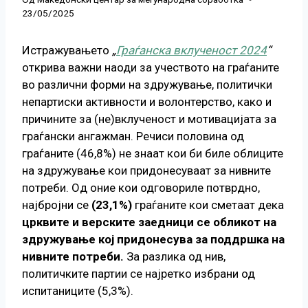
23/05/2025
Истражувањето
„
Граѓанска вклученост 2024
“
открива важни наоди за учеството на граѓаните
во различни форми на здружување, политички
непартиски активности и волонтерство, како и
причините за (не)вклученост и мотивацијата за
граѓански ангажман. Речиси половина од
граѓаните (46,8%) не знаат кои би биле облиците
на здружување кои придонесуваат за нивните
потреби. Од оние кои одговориле потврдно,
најбројни се
(23,1%)
граѓаните кои сметаат дека
црквите и верските заедници се обликот на
здружување кој придонесува за поддршка на
нивните потреби.
За разлика од нив,
политичките партии се најретко избрани од
испитаниците (5,3%).