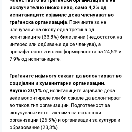
исклучително ниско ниво, само 4,2% од
испитаниците изјавиле дека членуваат во
граѓанска организација
. Причините за не
членување на околу една третина од
испитаниците (33,8%) биле лични (недостаток на
интерес или одбивање да се членува), а
презафатеноста и неинформираноста за 24,5% и
7,9% од испитаниците.
Граѓаните најмногу сакаат да волонтираат во
социјални и хуманитарни организации.
Вкупно 30,1%
од испитаниците изјавиле дека
веќе волонтирале или би сакале да волонтираат
во таков тип организации. Подготвеност за
вклучување исто така има за еколошки
организации (26,5%) и организации за култура и
образование (23,3%).