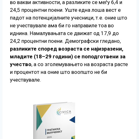
во вакви активности, а разликите се меѓу 6,4 и
24,5 процентни поени. Уште една лоша вест е
падот на потенцијалните учесници, т.е. оние што
не учествувале ама би го направиле тоа во
иднина. Намалувањата се движат од 17,9 до
24,2 процентни поени. Демографски гледано,
р
азликите според возраста се најизразени,
младите (18–29 години) се поподготвени за
учество
, а со зголемувањето на возраста расте
и процентот на оние што воопшто не би
учествувале.