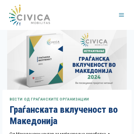
Skip
to
content
ВЕСТИ ОД ГРАЃАНСКИТЕ ОРГАНИЗАЦИИ
Граѓанската вклученост во
Македонија
Од
Македонски центар за меѓународна соработка