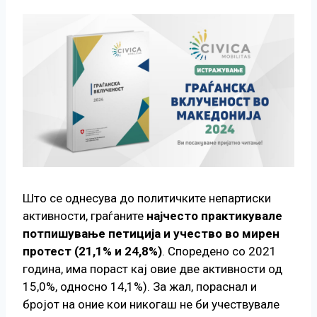
Што се однесува до политичките непартиски
активности, граѓаните
најчесто практикувале
потпишување петиција и учество во мирен
протест (21,1% и 24,8%)
. Споредено со 2021
година, има пораст кај овие две активности од
15,0%, односно 14,1%). За жал, пораснал и
бројот на оние кои никогаш не би учествувале