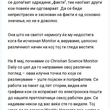
се допаѓаат одредени „факти“, тие наоѓаат други
кои повеќе им одговараат. Да се биде
непристрасен и заснован на факти е од основно
значење, но не е доволно.
Она што на светот најмногу ќе му недостига
кога би исчезнал Monitor е, веруваме, целосно
различниот начин на кој тој ги гледа вестите.
На 8 мај, почнавме со Christian Science Monitor
Daily со цел да го направиме овој различен
поглед – оваа клучна точка по која се
разликуваме – уште појасен и поприфатлив. Се
работи за пакет од пет стории, видеа или
графики кои се испраќаат по електронска пошта
до нашите претплатници секој работен ден. Се
надевам некои од вас веќе сте го виделе. Тој
нема да го замени Weekly. Наместо тоа, целта е