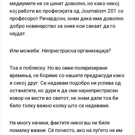
медиумите не се ценат доволно, но како некој
кој работи во професијата од Journalism 201 со
професорот Ричардсон, знам дека има доволно
добро новинарство за оние кои сакаат да го
најдат.
Или можеби:
Непристрасна
организација?
Тоа е поблиску. Но во овие поларизирани
времиња, се бориме со нашите предрасуди како
и секој друг. Се надевам подобро ни успева од
останатите, но дури и да сме најнепристрасен
извор на вести во светот, не знам дали тоа би
било толку важно колку што се надеваме.
На многу начини, фактите никогаш не биле
помалку важни. Сè почесто, ако на луѓето не им