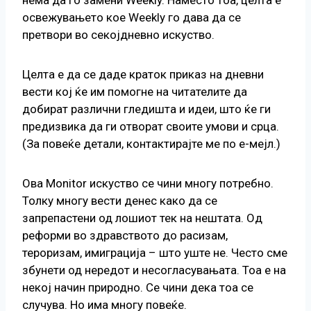
освежувањето кое Weekly го дава да се
претвори во секојдневно искуство.
Целта е да се даде краток приказ на дневни
вести кој ќе им помогне на читателите да
добират различни гледишта и идеи, што ќе ги
предизвика да ги отворат своите умови и срца.
(За повеќе детали, контактирајте ме по е-мејл.)
Ова Monitor искуство се чини многу потребно.
Толку многу вести денес како да се
запрепастени од лошиот тек на нештата. Од
реформи во здравството до расизам,
тероризам, имиграција – што уште не. Често сме
збунети од нередот и несогласувањата. Тоа е на
некој начин природно. Се чини дека тоа се
случува. Но има многу повеќе.