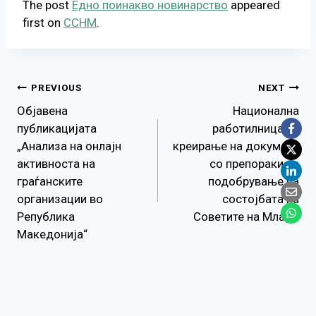
The post
Едно поинакво новинарство
appeared
first on
ССНМ
.
Навигација
PREVIOUS
NEXT
Објавена
Национална
на
публикацијата
работилница за
„Анализа на онлајн
креирање на документ
напис
активноста на
со препораки за
граѓанските
подобрување на
организации во
состојбата на
Република
Советите на Млади
Македонија“