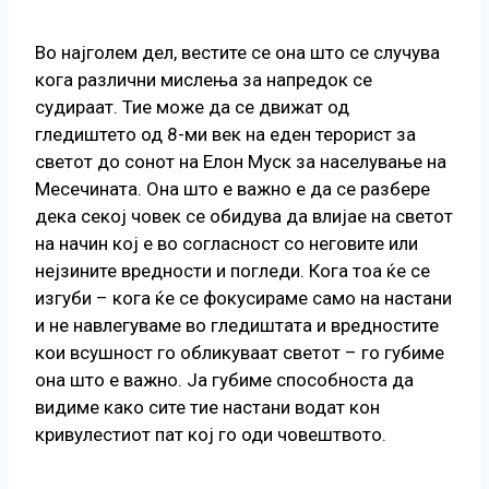
Во најголем дел, вестите се она што се случува
кога различни мислења за напредок се
судираат. Тие може да се движат од
гледиштето од 8-ми век на еден терорист за
светот до сонот на Елон Муск за населување на
Месечината. Она што е важно е да се разбере
дека секој човек се обидува да влијае на светот
на начин кој е во согласност со неговите или
нејзините вредности и погледи. Кога тоа ќе се
изгуби – кога ќе се фокусираме само на настани
и не навлегуваме во гледиштата и вредностите
кои всушност го обликуваат светот – го губиме
она што е важно. Ја губиме способноста да
видиме како сите тие настани водат кон
кривулестиот пат кој го оди човештвото.