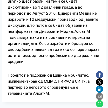
Вкупно шест различни теми ќе бидат
дискутирани во 12 различни града, а во
периодот до Август 2016, Диверзити Медиа ќе
изработи и 12 медиумски производи од јавните
дискусии, што потоа ќе бидат објавени на
платформата на Диверзити Медиа, Алсат М
Телевизија, како и на социјалните мрежи на
организацијата. Ќе се изработи и брошура со
споредбени анализи за тоа како се перцепираат
истите теми, односно проблеми во две различни
средини.
Проектот е подржан од Цивика мобилитас,
имплементиран од МЦМС, НИРАС и СИПУ, а
партнер во неговото спроведување е
телевизијата Алсат-М.