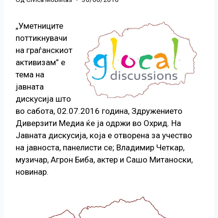
„Уметниците
поттикнувачи
на граѓанскиот
активизам” е
тема на
јавната
дискусија што
во сабота, 02.07.2016 година, Здружението
Диверзити Медиа ќе ја одржи во Охрид. На
Јавната дискусија, која е отворена за учество
на јавноста, панелисти се; Владимир Четкар,
музичар, Агрон Биба, актер и Сашо Митаноски,
новинар.