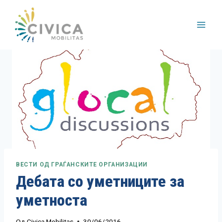
Skip
to
content
ВЕСТИ ОД ГРАЃАНСКИТЕ ОРГАНИЗАЦИИ
Дебата со уметниците за
уметноста
Од
Civica Mobilitas
30/06/2016