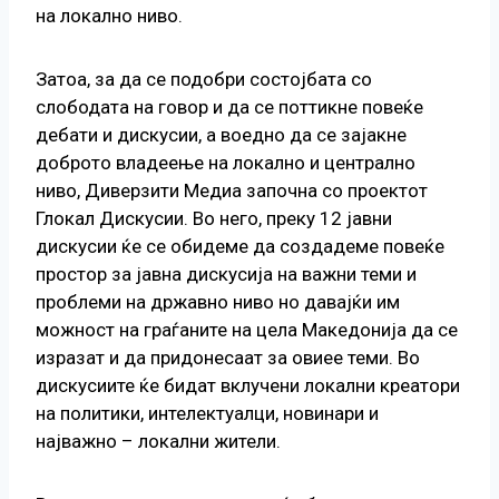
на локално ниво.
Затоа, за да се подобри состојбата со
слободата на говор и да се поттикне повеќе
дебати и дискусии, а воедно да се зајакне
доброто владеење на локално и централно
ниво, Диверзити Медиа започна со проектот
Глокал Дискусии. Во него, преку 12 јавни
дискусии ќе се обидеме да создадеме повеќе
простор за јавна дискусија на важни теми и
проблеми на државно ниво но давајќи им
можност на граѓаните на цела Македонија да се
изразат и да придонесаат за овиее теми. Во
дискусиите ќе бидат вклучени локални креатори
на политики, интелектуалци, новинари и
најважно – локални жители.