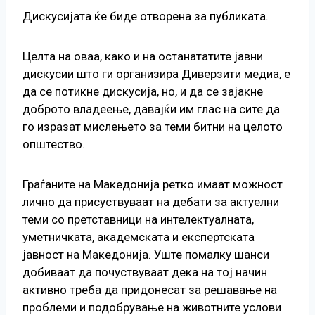
Дискусијата ќе биде отворена за публиката.
Целта на оваа, како и на останататите јавни
дискусии што ги организира Диверзити медиа, е
да се потикне дискусија, но, и да се зајакне
доброто владеење, давајќи им глас на сите да
го изразат мислењето за теми битни на целото
општество.
Граѓаните на Македонија ретко имаат можност
лично да присуствуваат на дебати за актуелни
теми со претставници на интелектуалната,
уметничката, академската и експертската
јавност на Македонија. Уште помалку шанси
добиваат да почуствуваат дека на тој начин
активно треба да придонесат за решавање на
проблеми и подобрување на животните услови