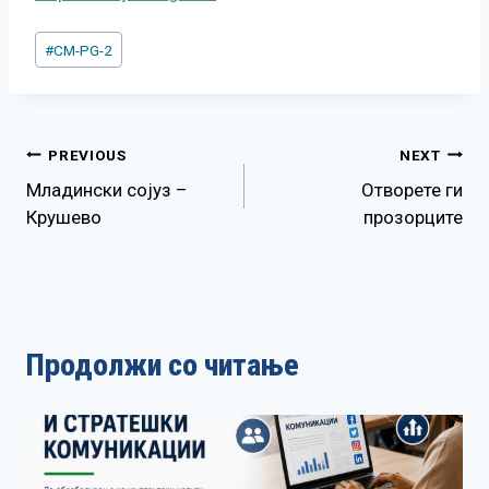
Post
#
CM-PG-2
Tags:
Навигација
PREVIOUS
NEXT
Младински сојуз –
Отворете ги
на
Крушево
прозорците
напис
Продолжи со читање