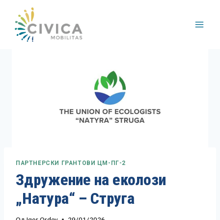
Skip
to
content
ПАРТНЕРСКИ ГРАНТОВИ ЦМ-ПГ-2
Здружение на еколози
„Натура“ – Струга
Од
Igor Ordev
29/01/2026