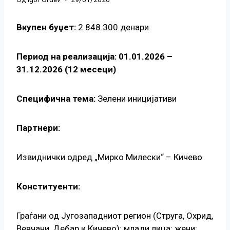
Вкупен буџет:
2.848.300 денари
Период на реализација: 01.01.2026 –
31.12.2026 (12 месеци)
Специфична тема:
Зелени иницијативи
Партнери:
Извиднички одред „Мирко Милески“ – Кичево
Конституенти:
Граѓани од Југозападниот регион (Струга, Охрид,
Вевчани, Дебар и Кичево); млади лица; жени;