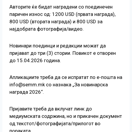
Авторите ќе бидат наградени со поединечен
паричен износ од: 1200 USD (првата награда),
800 USD (втората награда) и 800 USD за
најдобрата фотографија/видео.
Новинари поединци и редакции можат да
пријават до три (3) стории. Повикот е отворен
до 15.04.2026 година.
Апликациите треба да се испратат по е-пошта на
info@semm.mk со назнака „За новинарска
награда 2026“.
Пријавите треба да вклучат линк до
медиумската содржина, но и прикачен документ
од текстот/фотографијата/прилогот во
пораката.