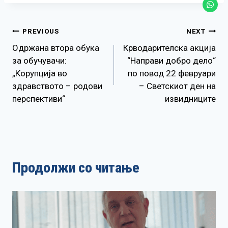
Навигација
PREVIOUS
NEXT
Одржана втора обука
Крводарителска акција
на
за обучувачи:
“Направи добро дело“
„Корупција во
по повод 22 февруари
напис
здравството – родови
– Светскиот ден на
перспективи“
извидниците
Продолжи со читање