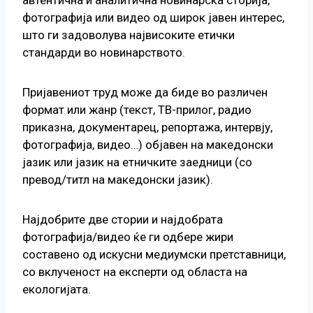
фотографија или видео од широк јавен интерес,
што ги задоволува највисоките етички
стандарди во новинарството.
Пријавениот труд може да биде во различен
формат или жанр (текст, ТВ-прилог, радио
приказна, документарец, репортажа, интервју,
фотографија, видео…) објавен на македонски
јазик или јазик на етничките заедници (со
превод/титл на македонски јазик).
Најдобрите две стории и најдобрата
фотографија/видео ќе ги одбере жири
составено од искусни медиумски претставници,
со вклученост на експерти од областа на
екологијата.