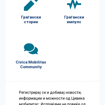
Граѓански
Граѓански
стории
импулс
Civica Mobilitas
Community
Регистрирај се и добивај новости,
информации и можности од Цивика
мобилитас. Испраќаме не повеќе од