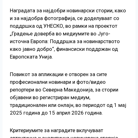
Наградата за најдобри новинарски стории, како
и за најдобра фотографија, се доделуваат со
поддршка од УНЕСКО, во рамки на проектот
„Градење доверба во медиумите во Југо-
источна Европа: Поддршка за новинарството
како јавно добро“, финансиски поддржан од
Европската Унија.
Повикот за апликации е отворен за сите
професионални новинари и фото/видео
репортери во Северна Македонија, за стории
објавени во регистриран медиум,
традиционален или онлајн, во периодот од 1 мај
2025 година до 15 април 2026 година.
Критериумите за наградите вклучуваат
автентична и аналитична новинарска сторија,