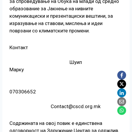
за спроведување на Обука на млади од средно
образование за Јакнење на нивните
комуникациски и презентациски вештини, за
изразување на ставови, мислења и идеи
поврзани со климатските промени.
Контакт
Шуип
Марку
070306652
Contact@cscd.org.mk
Содржината на овој повик е единствена
одговорност на Здружение Центар за одржлив