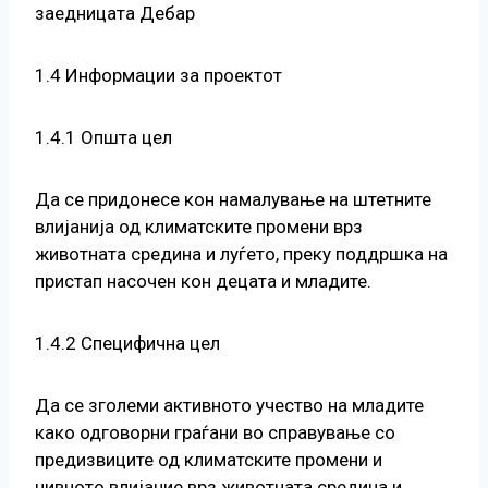
заедницата Дебар
1.4 Информации за проектот
1.4.1 Општа цел
Да се придонесе кон намалување на штетните
влијанија од климатските промени врз
животната средина и луѓето, преку поддршка на
пристап насочен кон децата и младите.
1.4.2 Специфична цел
Да се зголеми активното учество на младите
како одговорни граѓани во справување со
предизвиците од климатските промени и
нивното влијание врз животната средина и