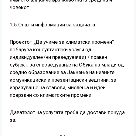
човекот
1.5 Општи информации за задачата
Проектот „Да учиме за климатски промени“
побарува консултантски услуги од
индивидуален/ни преведувач(и) / правен
субјект, за спроведување на Обука на млади од
средно образование за Јакнење на нивните
комуникациски и презентациски вештини, за
изразување на ставови, мислења и идеи
поврзани со климатските промени
Давателот на услугата треба да достави понуда
за: