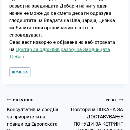
развој на заедницата Дебар и на ниту еден
начин не може да се смета дека ги одразува
гледиштата на Владата на Швајцарија, Цивика
мобилитас или организациите што ја
спроведуваат.
Оваа вест изворно е објавена на веб-страната
на
Центар за одржлив развој на Заедницата
Дебар
Post
#
CMGGA
Tags:
Навигација
PREVIOUS
NEXT
Консултативна средба
Повторена ПОКАНА ЗА
на
за приоритети на
ДОСТАВУВАЊЕ
повици од Европската
ПОНУДИ ЗА КЕТРИНГ
напис