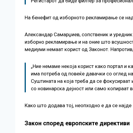
Регистарот да биде филтер за професионал
На бенефит од изборното рекламирање се наде
Александар Самарџиев, сопственик и уредник 
изборно рекламирање и на оние што всушност 
медиуми немаат корист од Законот. Напротив
„Ние немаме некоја корист како портал и к
има потреба од повеќе давачки со оглед на
Суштината на која треба да се фокусираат
со новинарска дејност или само копираат в
Како што додава тој, неопходно е да се најде
Закон според европските директиви