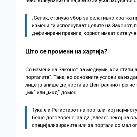
неисполнување на најавите за усогласување с
„Сепак, станува збор за релативно кратка п
измени ги исполнуваат целите на Законот, 
дефинирани правила, корист имаат сите учес
Што се промени на хартија?
Со измени на Законот за медиуми, кои стапија
порталите“. Така, во основните услови за из
лице ја впише дејноста во Централниот регис
„мк“ или „мкд“ домен.
Тука е и Регистарот на портали, кој најмно
беше договорено, за да „влезе“ некој на о
специјализираните или за портали со мал о