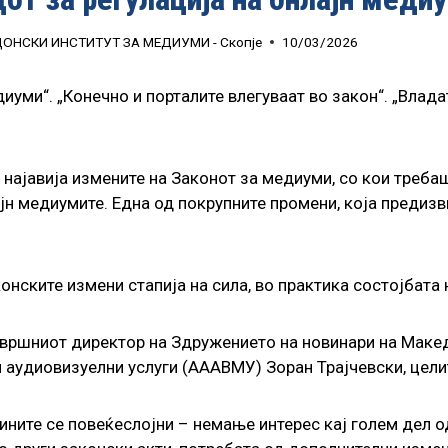
ЕДОНСКИ ИНСТИТУТ ЗА МЕДИУМИ - Скопје
10/03/2026
иуми“. „Конечно и порталите влегуваат во закон“. „Влада
е најавија измените на Законот за медиуми, со кои треб
н медиумите. Една од покрупните промени, која предизви
онските измени стапија на сила, во практика состојбата
звршниот директор на Здружението на новинари на Макед
и аудиовизуелни услуги (АААВМУ) Зоран Трајчевски, цели
ините се повеќеслојни – немање интерес кај голем дел о