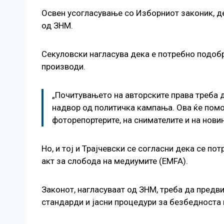
Освен усогласување со Изборниот законик, де
од ЗНМ.
Секуловски нагласува дека е потребно подобр
производи.
„Почитувањето на авторските права треба 
надвор од политичка кампања. Ова ќе помог
фоторепортерите, на снимателите и на новин
Но, и тој и Трајчевски се согласни дека се п
акт за слобода на медиумите (EMFA).
Законот, нагласуваат од ЗНМ, треба да предв
стандарди и јасни процедури за безбедноста н