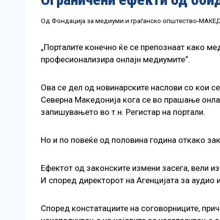
Од
Фондација за медиуми и граѓанско општество-МАК
„Порталите конечно ќе се препознаат како мед
професионализира онлајн медиумите“.
Ова се дел од новинарските наслови со кои с
Северна Македонија кога се во прашање онлај
запишувањето во т.н. Регистар на портали.
Но и по повеќе од половина година откако зак
Ефектот од законските измени засега, вели и
И според директорот на Агенцијата за аудио 
Според констатациите на соговорниците, прич