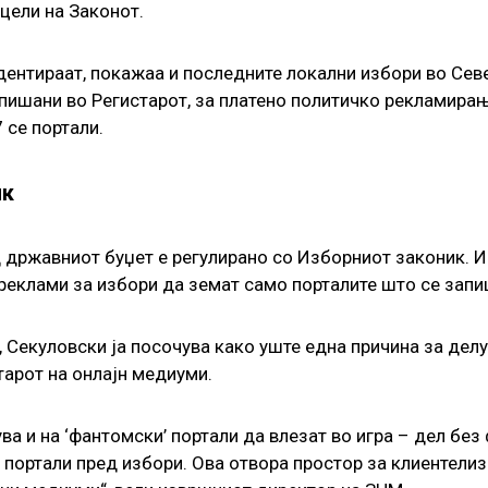
цели на Законот.
идентираат, покажаа и последните локални избори во Се
пишани во Регистарот, за платено политичко рекламирањ
 се портали.
ик
 државниот буџет е регулирано со Изборниот законик. И
еклами за избори да земат само порталите што се запиша
и, Секуловски ја посочува како уште една причина за де
тарот на онлајн медиуми.
а и на ‘фантомски’ портали да влезат во игра – дел без
портали пред избори. Ова отвора простор за клиентелиз