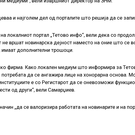
ни медиуми“, вели извршниот директор на ЗНМ.
ваа и најголем дел од порталите што решија да се запи
на локалниот портал „Тетово инфо“, вели дека со продол
не вршат новинарска дејност наместо на оние што се во
, имаат дополнителни трошоци.
ако фирма. Како локален медиум што информира за Тетово
 потребата да се ангажира лице на хонорарна основа. Мо
 институциите е со Регистарот да се оневозможи функци
ести од други“, вели Самарџиев.
 начин „да се валоризира работата на новинарите и на по