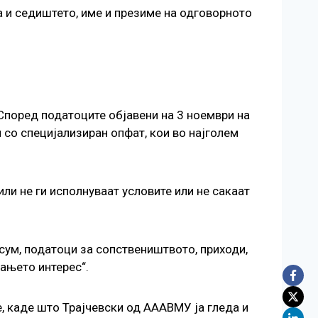
а и седиштето, име и презиме на одговорното
Според податоците објавени на 3 ноември на
 со специјализиран опфат, кои во најголем
ли не ги исполнуваат условите или не сакаат
.
сум, податоци за сопствеништвото, приходи,
ањето интерес“.
, каде што Трајчевски од АААВМУ ја гледа и