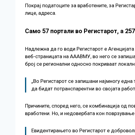
Покрај податоците за вработените, за Региста
лице, адреса.
Само 57 портали во Регистарот, а 25
Надлежна да го води Регистарот е Агенцијата
веб-страницата на АААВМУ, во него се запишан
број се регионални односно покриваат локалн
„Во Регистарот се запишани најмногу една 
да бидат потранспарентни во својата рабо
Причините, според него, се комбинација од п
вработени. Но, и недовербата кон поврзување
Евидентирањето во Регистарот е доброволн