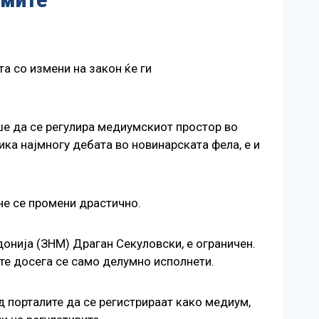
та со измени на закон ќе ги
аше да се регулира медиумскиот простор во
ка најмногу дебата во новинарската фела, е и
 не се промени драстично.
онија (ЗНМ) Драган Секуловски, е ограничен.
те досега се само делумно исполнети.
д порталите да се регистрираат како медиум,