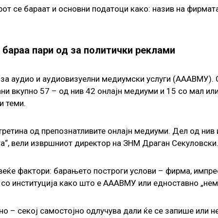
рот се бараат и основни податоци како: назив на фирмат
7 бараа пари од за политички реклами
 за аудио и аудиовизуелни медиумски услуги (АААВМУ). 
и вкупно 57 – од нив 42 онлајн медиуми и 15 со мал или
и теми.
третина од препознатливите онлајн медиуми. Дел од нив и
та“, вели извршниот директор на ЗНМ Драган Секуловски
овеќе фактори: барањето построги услови – фирма, импре
 со институција како што е АААВМУ или едноставно „нем
о – секој самостојно одлучува дали ќе се запише или не