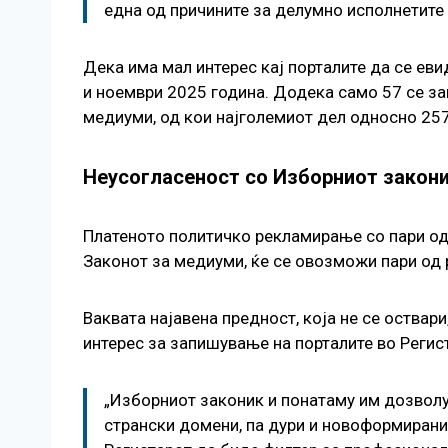
една од причините за делумно исполнетите 
Дека има мал интерес кај порталите да се ев
и ноември 2025 година. Додека само 57 се за
медиуми, од кои најголемиот дел односно 257
Неусогласеност со Изборниот закон
Платеното политичко рекламирање со пари од
Законот за медиуми, ќе се овозможи пари од р
Ваквата најавена предност, која не се оствар
интерес за запишување на порталите во Регис
„Изборниот законик и понатаму им дозволув
странски домени, па дури и новоформирани 