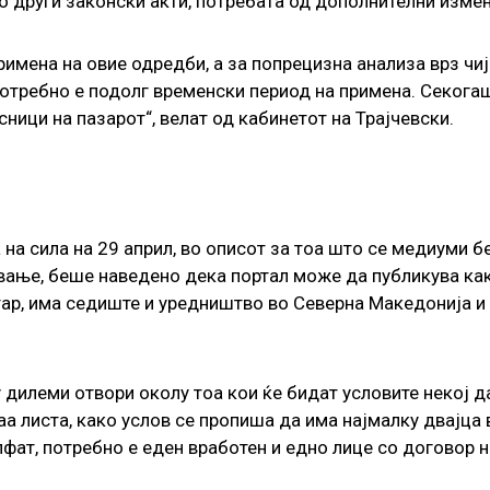
о други законски акти, потребата од дополнителни измен
римена на овие одредби, а за попрецизна анализа врз чиј
потребно е подолг временски период на примена. Секогаш 
ници на пазарот“, велат од кабинетот на Трајчевски.
 на сила на 29 април, во описот за тоа што се медиуми б
давање, беше наведено дека портал може да публикува к
тар, има седиште и уредништво во Северна Македонија и
гу дилеми отвори околу тоа кои ќе бидат условите некој
ваа листа, како услов се пропиша да има најмалку двајца
пфат, потребно е еден вработен и едно лице со договор н