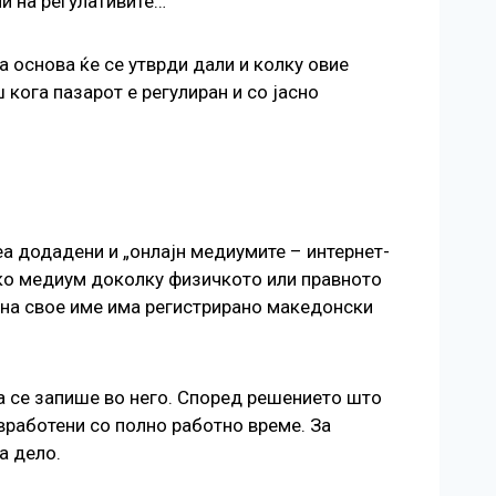
и на регулативите…
а основа ќе се утврди дали и колку овие
кога пазарот е регулиран и со јасно
еа додадени и „онлајн медиумите – интернет-
ако медиум доколку физичкото или правното
 на свое име има регистрирано македонски
 да се запише во него. Според решението што
 вработени со полно работно време. За
а дело.