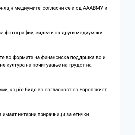
онлајн медиумите, согласни се и од АААВМУ и
за фотографии, видеа и за други медиумски
ите во формите на финансиска поддршка во и
не култура на почитување на трудот на
уми, кој ќе биде во согласност со Европскиот
а имаат интерни прирачници за етички