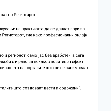
шат во Регистарот.
жување на практиката да се даваат пари за
 Регистарот, тие како професионални онлајн
 и регионот, само јас бев вработен, а сега
жеби е и рано за некаков позитивен ефект.
онирањето на порталите што не се занимаваат
рталите што создаваат вести и содржини“.