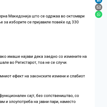
верна Македонија што се одржаа во октомври
е за изборите се пријавиле повеќе од 330
ако имаше најави дека заедно со измените на
ле во Регистарот, тоа не се случи.
лумниот ефект на законските измени и слабиот
 функционален сајт, без сопствеништво, со
ам и злоупотреба на јавни пари, наместо