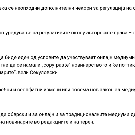
ка се неопходни дополнителни чекори за регулација на 
о уредување на регулативите околу авторските права – 
да биде еден од условите да учествуваат онлајн медиум
не да се намали „copy-paste“ новинарството и ќе поттик
арите“, вели Секуловски.
отребни и сеопфатни измени или сосема нов закон за меди
иди обврски и за онлајн и за традиционалните медиуми д
а новинарите во редакциите и на терен.