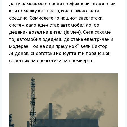
да ги замениме со нови поефикасни технологии
кои помалку ќе ја загадуваат животната
средина. Замислете го нашиот енергетски
систем како еден стар автомобил кој со
децении возел на дизел (јаглен). Сега сакаме
тој автомобил одеднаш да стане електричен и
модерен. Тоа не оди преку ноќ“, вели Виктор
Андонов, енергетски консултант и поранешен
советник за енергетика на премиерот.