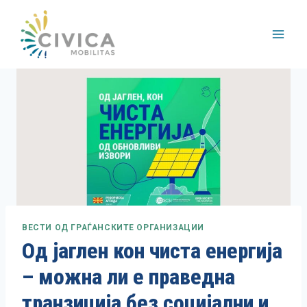
Skip
to
content
ВЕСТИ ОД ГРАЃАНСКИТЕ ОРГАНИЗАЦИИ
Од јаглен кон чиста енергија
– можна ли е праведна
транзиција без социјални и