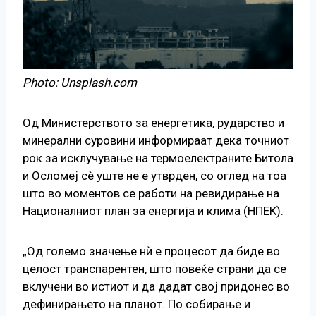
Photo: Unsplash.com
Од Министерството за енергетика, рударство и
минерални суровини информираат дека точниот
рок за исклучување на термоелектраните Битола
и Осломеј сè уште не е утврден, со оглед на тоа
што во моментов се работи на ревидирање на
Националниот план за енергија и клима (НПЕК).
„Од големо значење нѝ е процесот да биде во
целост транспарентен, што повеќе страни да се
вклучени во истиот и да дадат свој придонес во
дефинирањето на планот. По собирање и