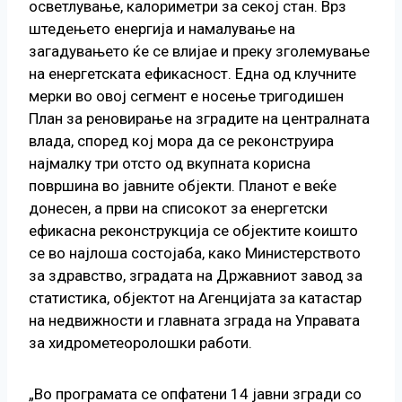
осветлување, калориметри за секој стан. Врз
штедењето енергија и намалување на
загадувањето ќе се влијае и преку зголемување
на енергетската ефикасност. Една од клучните
мерки во овој сегмент е носење тригодишен
План за реновирање на зградите на централната
влада, според кој мора да се реконструира
најмалку три отсто од вкупната корисна
површина во јавните објекти. Планот е веќе
донесен, а први на списокот за енергетски
ефикасна реконструкција се објектите коишто
се во најлоша состојаба, како Министерството
за здравство, зградата на Државниот завод за
статистика, објектот на Агенцијата за катастар
на недвижности и главната зграда на Управата
за хидрометеоролошки работи.
„Во програмата се опфатени 14 јавни згради со