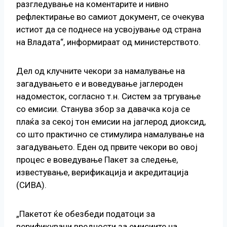
разгледување на коментарите и нивно
рефлектирање во самиот документ, се очекува
истиот да се поднесе на усвојување од страна
на Владата“, информираат од министерството.
Дел од клучните чекори за намалување на
загадувањето е и воведување јаглероден
надоместок, согласно т.н. Систем за тргување
со емисии. Станува збор за давачка која се
плаќа за секој тон емисии на јаглерод диоксид,
со што практично се стимулира намалување на
загадувањето. Еден од првите чекори во овој
процес е воведување Пакет за следење,
известување, верификација и акредитација
(СИВА).
„Пакетот ќе обезбеди податоци за
верификувани вредности за емисиите на