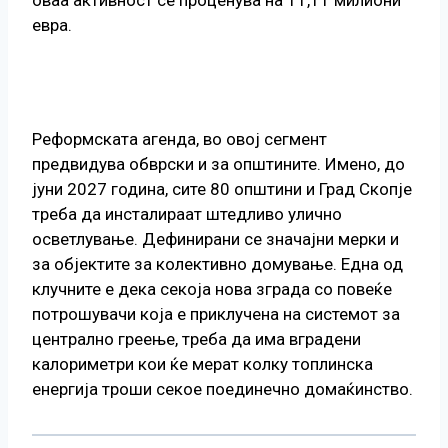
евра.
Реформската агенда, во овој сегмент
предвидува обврски и за општините. Имено, до
јуни 2027 година, сите 80 општини и Град Скопје
треба да инсталираат штедливо улично
осветлување. Дефинирани се значајни мерки и
за објектите за колективно домување. Една од
клучните е дека секоја нова зграда со повеќе
потрошувачи која е приклучена на системот за
централно греење, треба да има вградени
калориметри кои ќе мерат колку топлинска
енергија троши секое поединечно домаќинство.