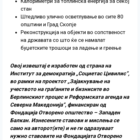
Калориметри за топлинска енергија за секој
стан
Штедливо улично осветлување во сите 80
општини и Град Скопје
Реконструкција на објекти во сопственост
на државата со што ќе се намалат
буџетските трошоци за ладење и греење
Овој извештај е изработен од страна на
Институт за демократија „Социетас Цивилис”,
во рамки на проектот „Зајакнување на
учеството на граѓаните и бизнисите во
Берлинскиот процес и Реформската агенда на
Северна Македонија“, финансиран од
Фондација Отворено општество – Западен
Балкан.
Изнесените ставови и мислења се
само на авторот(ите) и не ги одразуваат
нужно ставовите на Фондацијата Отворено