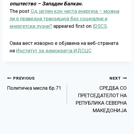
општество – Западен Балкан.
The post
Од јаглен кон чиста енергија – можна
ли е праведна транзиција без социјални и
енергетски лузни?
appeared first on
IDSCS
.
Оваа вест изворно е објавена на веб-страната
на
Институт за демократја ИДСЦС
Навигација
PREVIOUS
NEXT
Политичка мисла бр.71
СРЕДБА СО
на
ПРЕТСЕДАТЕЛОТ НА
РЕПУБЛИКА СЕВЕРНА
напис
МАКЕДОНИЈА