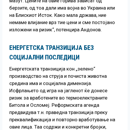
мазут. Цените на овие горива зависат од
берзите, од тоа дали има војна во Украина или
на Блискиот Исток. Како мала држава, ние
немаме влијание врз тие цени и сме постојано
изложени на ризик“, потенцира Андонов.
ЕНЕРГЕТСКА ТРАНЗИЦИЈА БЕЗ
СОЦИЈАЛНИ ПОСЛЕДИЦИ
Енергетската транзиција кон „зелено“
производство на струја и почиста животна
средина има и социјална димензија.
Исфрлањето од игра на јагленот ќе донесе
ризик за вработените во термоелектраните
Битола и Осломеј. Реформската агенда
предвидува т.н. праведна транзиција преку
преквалификација и повторно вработување на
овие лица. Таа содржи и конкретни бројки,