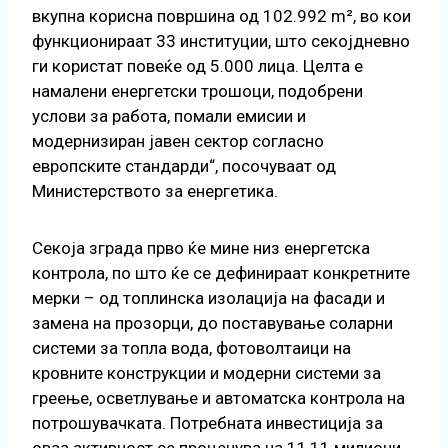
вкупна корисна површина од 102.992 m², во кои
функционираат 33 институции, што секојдневно
ги користат повеќе од 5.000 лица. Целта е
намалени енергетски трошоци, подобрени
услови за работа, помали емисии и
модернизиран јавен сектор согласно
европските стандарди“, посочуваат од
Министерството за енергетика.
Секоја зграда прво ќе мине низ енергетска
контрола, по што ќе се дефинираат конкретните
мерки – од топлинска изолација на фасади и
замена на прозорци, до поставување соларни
системи за топла вода, фотоволтаици на
кровните конструкции и модерни системи за
греење, осветлување и автоматска контрола на
потрошувачката. Потребната инвестиција за
оваа активност се проценува на 11,11 милиони