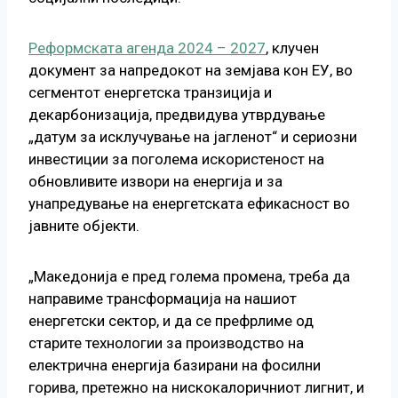
Реформската агенда 2024 – 2027
, клучен
документ за напредокот на земјава кон ЕУ, во
сегментот енергетска транзиција и
декарбонизација, предвидува утврдување
„датум за исклучување на јагленот“ и сериозни
инвестиции за поголема искористеност на
обновливите извори на енергија и за
унапредување на енергетската ефикасност во
јавните објекти.
„Македонија е пред голема промена, треба да
направиме трансформација на нашиот
енергетски сектор, и да се префрлиме од
старите технологии за производство на
електрична енергија базирани на фосилни
горива, претежно на нискокалоричниот лигнит, и