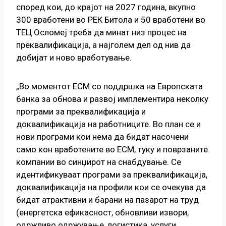
според кои, до крајот на 2027 година, вкупно
300 вработени во РЕК Битола и 50 вработени во
ТЕЦ Осломеј треба да минат низ процес на
преквалификација, а најголем дел од нив да
добијат и ново вработување.
„Во моментот ЕСМ со поддршка на Европската
банка за обнова и развој имплементира неколку
програми за преквалификација и
доквалификација на работниците. Во план се и
нови програми кои нема да бидат насочени
само кон вработените во ЕСМ, туку и поврзаните
компании во синџирот на снабдување. Се
идентификуваат програми за преквалификација,
доквалификација на профили кои се очекува да
бидат атрактивни и барани на пазарот на труд
(енергетска ефикасност, обновливи извори,
одржливо одржување, логистика, услуги,