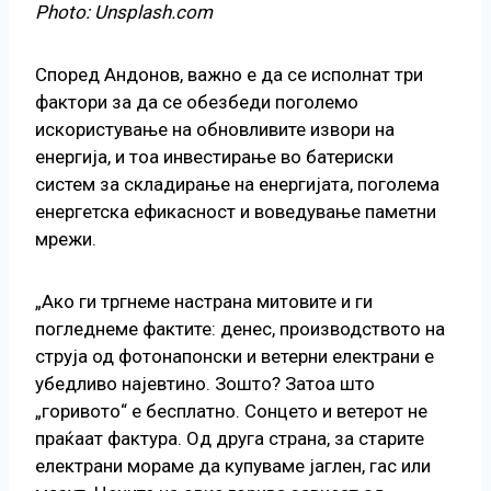
Photo: Unsplash.com
Според Андонов, важно е да се исполнат три
фактори за да се обезбеди поголемо
искористување на обновливите извори на
енергија, и тоа инвестирање во батериски
систем за складирање на енергијата, поголема
енергетска ефикасност и воведување паметни
мрежи.
„Ако ги тргнеме настрана митовите и ги
погледнеме фактите: денес, производството на
струја од фотонапонски и ветерни електрани е
убедливо најевтино. Зошто? Затоа што
„горивото“ е бесплатно. Сонцето и ветерот не
праќаат фактура. Од друга страна, за старите
електрани мораме да купуваме јаглен, гас или