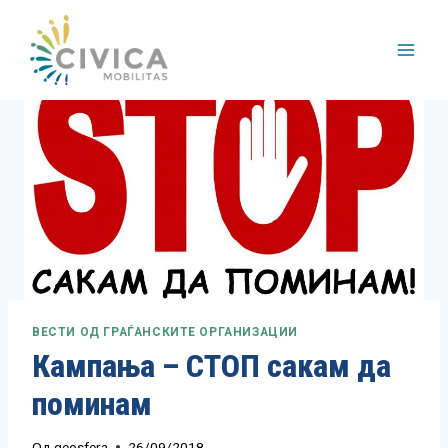
Skip
to
content
ВЕСТИ ОД ГРАЃАНСКИТЕ ОРГАНИЗАЦИИ
Кампања – СТОП сакам да
поминам
Од
geosfera
26/09/2018