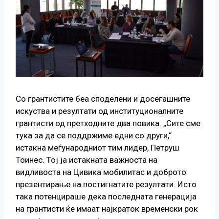
Со грантистите беа споделени и досегашните
искуства и резултати од институционалните
грантисти од претходните два повика. „Сите сме
тука за да се поддржиме едни со други,“
истакна меѓународниот тим лидер, Петруш
Тоинес. Тој ја истакната важноста на
видливоста на Цивика мобилитас и доброто
презентирање на постигнатите резултати. Исто
така потенцираше дека последната генерација
на грантисти ќе имаат најкраток временски рок