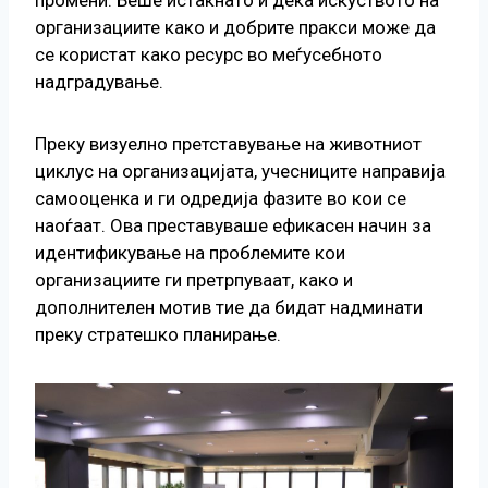
организациите како и добрите пракси може да
се користат како ресурс во меѓусебното
надградување.
Преку визуелно претставување на животниот
циклус на организацијата, учесниците направија
самооценка и ги одредија фазите во кои се
наоѓаат. Ова преставуваше ефикасен начин за
идентификување на проблемите кои
организациите ги претрпуваат, како и
дополнителен мотив тие да бидат надминати
преку стратешко планирање.