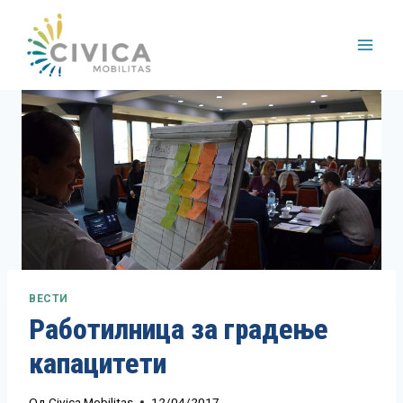
Skip
to
content
ВЕСТИ
Работилница за градење
капацитети
Од
Civica Mobilitas
12/04/2017