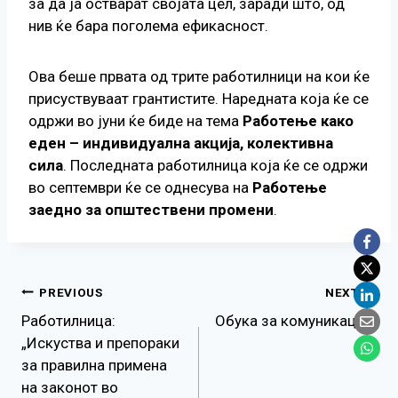
за да ја остварат својата цел, заради што, од
нив ќе бара поголема ефикасност.
Ова беше првата од трите работилници на кои ќе
присуствуваат грантистите. Наредната која ќе се
одржи во јуни ќе биде на тема
Работење како
еден – индивидуална акција, колективна
сила
. Последната работилница која ќе се одржи
во септември ќе се однесува на
Работење
заедно за општествени промени
.
Навигација
PREVIOUS
NEXT
Работилница:
Обука за комуникација
на
„Искуства и препораки
за правилна примена
напис
на законот во