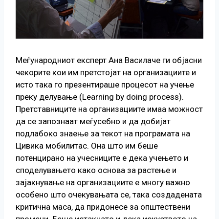
Меѓународниот експерт Ана Василаче ги објасни
чекорите кои им претстојат на организациите и
исто така го презентираше процесот на учење
преку делување (Learning by doing process).
Претставниците на организациите имаа можност
да се запознаат меѓусебно и да добијат
подлабоко знаење за текот на програмата на
Цивика мобилитас. Она што им беше
потенцирано на учесниците е дека учењето и
споделувањето како основа за растење и
зајакнување на организациите е многу важно
особено што очекувањата се, така создадената
критична маса, да придонесе за општествени
промени. Беше истакнато и дека искуството на