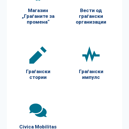
Магазин
Вести од
„Граѓаните за
граѓански
промена“
организации
Граѓански
Граѓански
стории
импулс
Civica Mobilitas