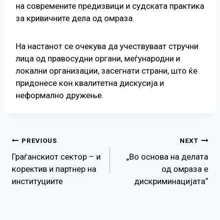
на современите предизвици и судската практика
за кривичните дела од омраза.
На настанот се очекува да учествуваат стручни
лица од правосудни органи, меѓународни и
локални организации, засегнати страни, што ќе
придонесе кон квалитетна дискусија и
неформално дружење.
Навигација
PREVIOUS
NEXT
Граѓанскиот сектор – и
„Во основа на делата
на
коректив и партнер на
од омраза е
институциите
дискриминацијата“
напис