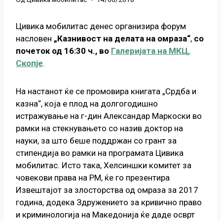
Цивика мобилитас денес организира форум
насловен
„Казнивост на делата на омраза“
,
со
почеток од 16
:30
ч., во
Галеријата на МКЦ,
Скопје
.
На настанот ќе се промовира книгата „Срдба и
казна“, која е плод на долгогодишно
истражување на г-дин Александар Маркоски во
рамки на стекнувањето со назив доктор на
науки, за што беше поддржан со грант за
стипендија во рамки на програмата Цивика
мобилитас. Исто така, Хелсиншки комитет за
човекови права на РМ, ќе го презентира
Извештајот за злосторства од омраза за 2017
година, додека Здружението за кривично право
и криминологија на Македонија ќе даде осврт