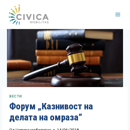
Skip
to
content
ВЕСТИ
Форум „Казнивост на
делата на омраза“
Од
Цивика мобилитас
14/06/2018