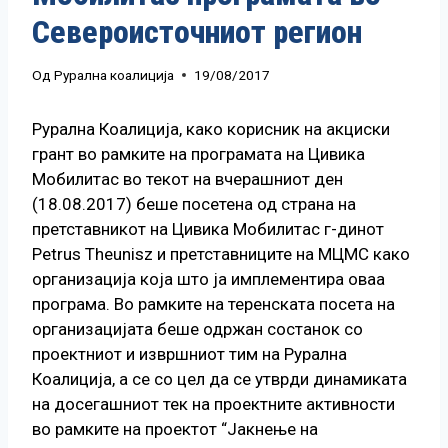
Североисточниот регион
Од
Рурална коалиција
19/08/2017
Рурална Коалиција, како корисник на акциски
грант во рамките на програмата на Цивика
Мобилитас во текот на вчерашниот ден
(18.08.2017) беше посетена од страна на
претставникот на Цивика Мобилитас г-динот
Petrus Theunisz и претставниците на МЦМС како
организација која што ја имплементира оваа
програма. Во рамките на теренската посета на
организацијата беше одржан состанок со
проектниот и извршниот тим на Рурална
Коалиција, а се со цел да се утврди динамиката
на досегашниот тек на проектните активности
во рамките на проектот “Јакнење на