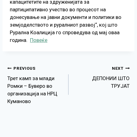
капацитетите на здруженијата за
партиципативно учество во процесот на
донесување на јавни документи и политики во
земјоделството и руралниот развој“, кој што
Рурална Коалиција го спроведува од мај оваа
година.
Повеќе
Навигација
PREVIOUS
NEXT
Трет камп за млади
ДЕПОНИИ ШТО
на
Ромки – Буверо во
ТРУЈАТ
организација на НРЦ
напис
Куманово