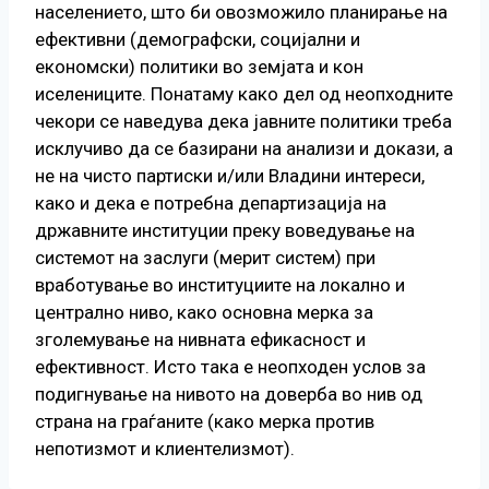
населението, што би овозможило планирање на
ефективни (демографски, социјални и
економски) политики во земјата и кон
иселениците. Понатаму како дел од неопходните
чекори се наведува дека јавните политики треба
исклучиво да се базирани на анализи и докази, а
не на чисто партиски и/или Владини интереси,
како и дека е потребна департизација на
државните институции преку воведување на
системот на заслуги (мерит систем) при
вработување во институциите на локално и
централно ниво, како основна мерка за
зголемување на нивната ефикасност и
ефективност. Исто така е неопходен услов за
подигнување на нивото на доверба во нив од
страна на граѓаните (како мерка против
непотизмот и клиентелизмот).