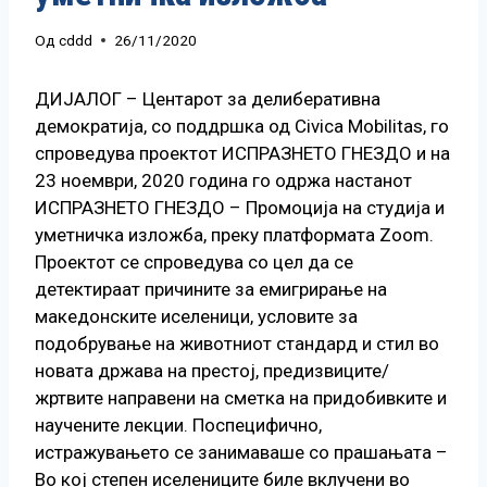
Од
cddd
26/11/2020
ДИЈАЛОГ – Центарот за делиберативна
демократија, со поддршка од Civica Mobilitas, го
спроведува проектот ИСПРАЗНЕТО ГНЕЗДО и на
23 ноември, 2020 година го одржа настанот
ИСПРАЗНЕТО ГНЕЗДО – Промоција на студија и
уметничка изложба, преку платформата Zoom.
Проектот се спроведува со цел да се
детектираат причините за емигрирање на
македонските иселеници, условите за
подобрување на животниот стандард и стил во
новата држава на престој, предизвиците/
жртвите направени на сметка на придобивките и
научените лекции. Поспецифично,
истражувањето се занимаваше со прашањата –
Во кој степен иселениците биле вклучени во