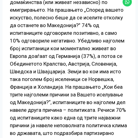
домаќинства (или живеат независно) по
емигрирањето. На прашањето „Според вашето
искуство, полесно беше да се иселите отколку
да останете во Македонија?” 74% од
испитаниците одговориле позитивно, а само
10% одговориле негативно. Убедливо најголем
број испитаници кои моментално живеат во
Европа доаѓаат од Германија (37%), а потоа се
Обединетото Кралство, Австрија, Словенија,
Шведска и Швајцарија. Земји во кои има исто
така поголем број иселеници се Норвешка,
Франција и Холандија. На прашањето „Кои беа
трите најголеми причини за Вашето иселување
од Македонија?“, испитаниците во најголем дел
навеле друга причина – политиката. Речиси 70%
од испитаниците како една од трите најважни
причини ја навеле неповолната политичка клима
во државата, што подразбира партизирано