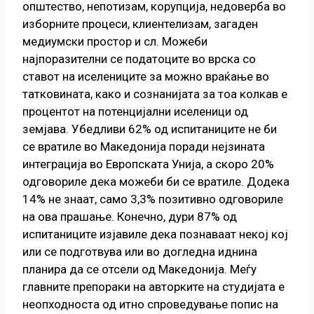
општество, непотизам, корупција, недоверба во
изборните процеси, клиентелизам, загаден
медиумски простор и сл. Можеби
најпоразителни се податоците во врска со
ставот на иселениците за можно враќање во
татковината, како и сознанијата за тоа колкав е
процентот на потенцијални иселеници од
земјава. Убедливи 62% од испитаниците не би
се вратиле во Македонија поради нејзината
интеграција во Европската Унија, а скоро 20%
одговориле дека можеби би се вратиле. Додека
14% не знаат, само 3,3% позитивно одговориле
на ова прашање. Конечно, дури 87% од
испитаниците изјавиле дека познаваат некој кој
или се подготвува или во догледна иднина
планира да се отсели од Македонија. Меѓу
главните препораки на авторките на студијата е
неопходноста од итно спроведување попис на