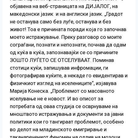
објавена на веб-страницата на ДИЈАЛОГ, на
македонски јазик и на англиски јазик. „Градот
не останува само без луѓе, останува и без
живот! Тоа е причината поради која го започнав
моето истражување. Преку разговор со моите
сограѓани, познати и непознати, почнав да одам
од куќа в куќа, запознавајќи се со причините
ЗОШТО ЛУЃЕТО СЕ ОТСЕЛУВААТ. Поминав
стотици куќи, запишував инфромации, ги
фотографирав куќите, а некаде го евидентирав и
физичкиот изглед на иселениците“, изјавува
Марија Конеска. „Проблемот со масовното
иселување не е новост. И во описот за
потребата од оваа студија се осврнуваме на
мноштвото истражувања и документи за јавни
политики кои го тангираат проблемот, особено
во делот на младинското емигрирање и
таканаречениот феномен на одлив на мозоци.