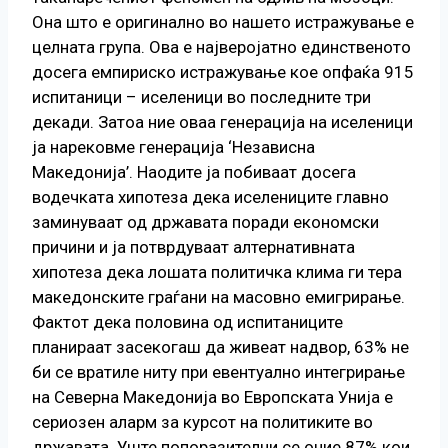
Она што е оригинално во нашето истражување е
целната група. Ова е најверојатно единственото
досега емпириско истражување кое опфаќа 915
испитаници – иселеници во последните три
декади. Затоа ние оваа генерација на иселеници
ја нарековме генерација ‘Независна
Македонија’. Наодите ја побиваат досега
водечката хипотеза дека иселениците главно
заминуваат од државата поради економски
причини и ја потврдуваат алтернативната
хипотеза дека лошата политичка клима ги тера
македонските граѓани на масовно емигрирање.
Фактот дека половина од испитаниците
планираат засекогаш да живеат надвор, 63% не
би се вратиле ниту при евентуално интегрирање
на Северна Македонија во Европската Унија е
сериозен аларм за курсот на политиките во
државата. Уште попоразителни се оние 87% кои