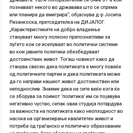
познаваат некого во државава што се спрема
или планира да емигрира“, објаснува д-р Јосипа
Ризанкоска, претседателка на ДИЈАЛОГ.
„Карактеристиките на добро владеење
стануваат многу полесно препознатливи за
луѓето кои се иселуваат во политички системи
во кои јавните политики обезбедуваат
достоинствен живот. Тогаш човекот како да
станува свесен дека политиката е многу повеќе
од политичките партии и дека политиката може
да го направи нашиот живот достоинствен или
неподнослив. Знаеме дека на сите веќе кога ќе
се зборува за поимот ‘политика’ им се појавува
негативно чуство, сепак оваа студија потврдува
за важноста на политиката како неопходност во
насока на организирање квалитетен живот и
потреба од граѓанско и политичко образование