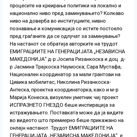
процесите на креирање политики на локално и
национално ниво пред заминувањето? Колкаво
ниво на доверба во институциите, нивно
познавање и комуникација со истите постоело
пред граѓаните да се одлучат за заминување?
На настанот се обратија авторките на трудот
ЕМИГРАЦИИТЕ НА ГЕНЕРАЦИЈАТА „НЕЗАВИСНА
МАКЕДОНИЈА“ д-р Јосипа Ризанкоска и доц. д-
р Јасмина Трајкоска Наумоска; Сара Мустафа,
Национален координатор за мали грантови нa
Цивика мобилитас; Николина Ризанкоска-
Антеска, проектна координаторка, како и м-р
Марија Конеска, визуелен уметник чиј проект
ИСПРАЗНЕТО ГНЕЗДО беше инспирација за
истражувањето. Поставката може да ја видите
во видеото што премиерно беше прикажано на
онлајн настанот. Трудот ЕМИГРАЦИИТЕ НА
ГЕНЕРАЦИЈАТА „НЕЗАВИСНА МАКЕДОНИЈА“ е