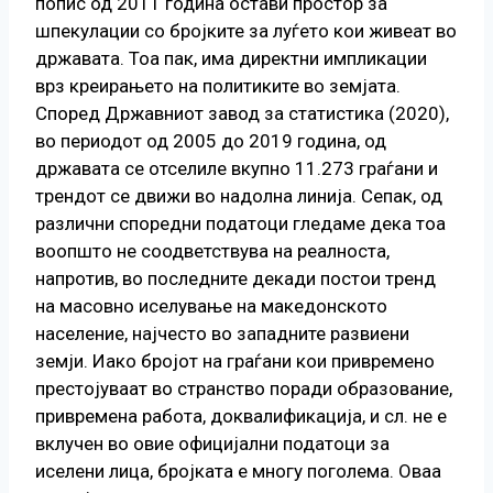
попис од 2011 година остави простор за
шпекулации со бројките за луѓето кои живеат во
државата. Тоа пак, има директни импликации
врз креирањето на политиките во земјата.
Според Државниот завод за статистика (2020),
во периодот од 2005 до 2019 година, од
државата се отселиле вкупно 11.273 граѓани и
трендот се движи во надолна линија. Сепак, од
различни споредни податоци гледаме дека тоа
воопшто не соодветствува на реалноста,
напротив, во последните декади постои тренд
на масовно иселување на македонското
население, најчесто во западните развиени
земји. Иако бројот на граѓани кои привремено
престојуваат во странство поради образование,
привремена работа, доквалификација, и сл. не е
вклучен во овие официјални податоци за
иселени лица, бројката е многу поголема. Оваа