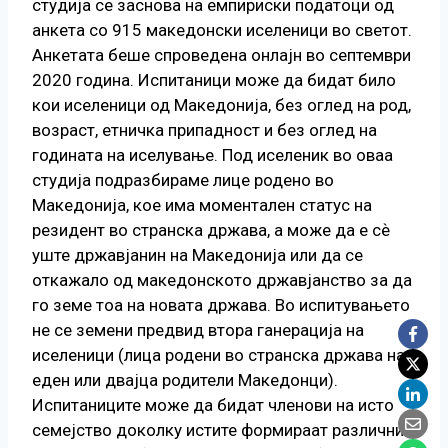
студија се заснова на емпириски податоци од
анкета со 915 македонски иселеници во светот.
Анкетата беше спроведена онлајн во септември
2020 година. Испитаници може да бидат било
кои иселеници од Македонија, без оглед на род,
возраст, етничка припадност и без оглед на
годината на иселување. Под иселеник во оваа
студија подразбираме лице родено во
Македонија, кое има моментален статус на
резидент во странска држава, а може да е сѐ
уште државјанин на Македонија или да се
откажало од македонското државјанство за да
го земе тоа на новата држава. Во испитувањето
не се земени предвид втора ганерација на
иселеници (лица родени во странска држава на
еден или двајца родители Македонци).
Испитаниците може да бидат членови на исто
семејство доколку истите формираат различни