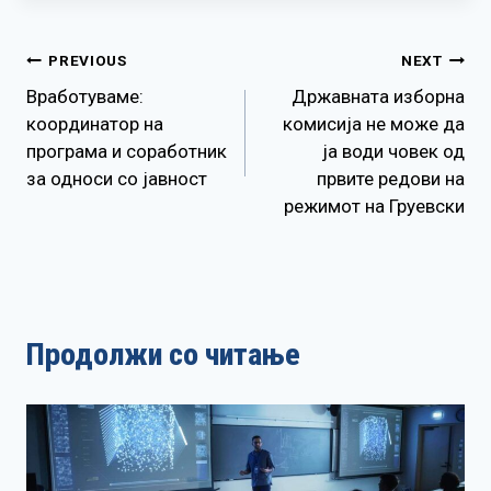
Навигација
PREVIOUS
NEXT
Вработуваме:
Државната изборна
на
координатор на
комисија не може да
програма и соработник
ја води човек од
напис
за односи со јавност
првите редови на
режимот на Груевски
Продолжи со читање