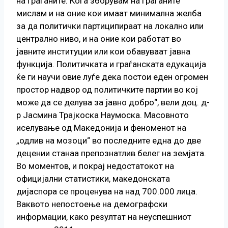
на граѓаните. Кога зборувам на граѓаните
мислам и на оние кои имаат минимална желба
за да политички партиципираат на локално или
централно ниво, и на оние кои работат во
јавните институции или кои обавуваат јавна
функција. Политичката и граѓанската едукација
ќе ги научи овие луѓе дека постои еден огромен
простор надвор од политичките партии во кој
може да се делува за јавно добро“, вели доц. д-
р Јасмина Трајкоска Наумоска. Масовното
иселување од Македонија и феноменот на
„одлив на мозоци“ во последните една до две
децении станаа препознатлив белег на земјата.
Во моментов, и покрај недостатокот на
официјални статистики, македонската
дијаспора се проценува на над 700.000 лица.
Ваквото непостоење на демографски
информации, како резултат на неуспешниот