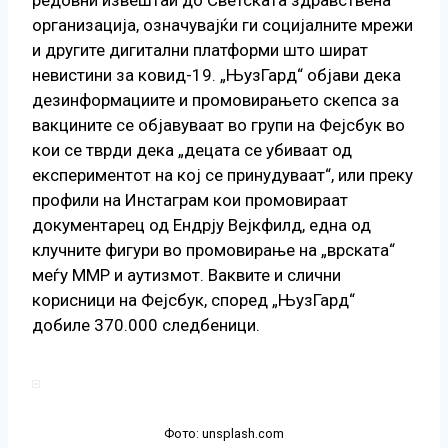
организација, означувајќи ги социјалните мрежи
и другите дигитални платформи што шират
невистини за ковид-19. „ЊузГард“ објави дека
дезинформациите и промовирањето скепса за
вакцините се објавуваат во групи на Фејсбук во
кои се тврди дека „децата се убиваат од
експериментот на кој се принудуваат“, или преку
профили на Инстаграм кои промовираат
документарец од Ендрју Вејкфилд, една од
клучните фигури во промовирање на „врската“
меѓу ММР и аутизмот. Ваквите и слични
корисници на Фејсбук, според „ЊузГард“
добиле 370.000 следбеници.
Фото: unsplash.com