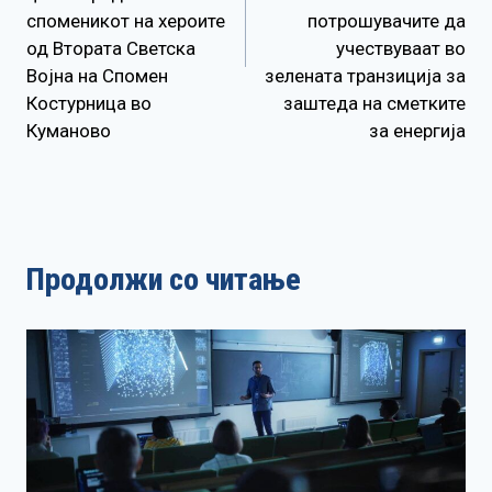
споменикот на хероите
потрошувачите да
од Втората Светска
учествуваат во
Војна на Спомен
зелената транзиција за
Костурница во
заштеда на сметките
Куманово
за енергија
Продолжи со читање