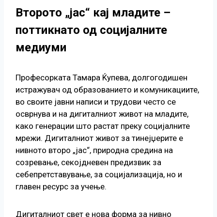
Второто „јас“ кај младите –
поттикнато од социјалните
медиуми
Професорката Тамара Ќупева, долгогодишен
истражувач од образованието и комуникациите,
во своите јавни написи и трудови често се
осврнува и на дигиталниот живот на младите,
како генерации што растат преку социјалните
мрежи. Дигиталниот живот за тинејџерите е
нивното второ „јас“, природна средина на
созревање, секојдневен предизвик за
себепретставување, за социјализација, но и
главен ресурс за учење.
Дигиталниот свет е нова форма за нивно