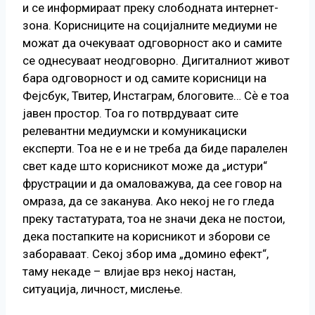
и се информираат преку слободната интернет-
зона. Корисниците на социјалните медиуми не
можат да очекуваат одговорност ако и самите
се однесуваат неодговорно. Дигиталниот живот
бара одговорност и од самите корисници на
Фејсбук, Твитер, Инстаграм, блоговите… Сѐ е тоа
јавен простор. Тоа го потврдуваат сите
релевантни медиумски и комуникациски
експерти. Тоа не е и не треба да биде паралелен
свет каде што корисникот може да „истури“
фрустрации и да омаловажува, да сее говор на
омраза, да се заканува. Ако некој не го гледа
преку тастатурата, тоа не значи дека не постои,
дека постапките на корисникот и зборови се
забораваат. Секој збор има „домино ефект“,
таму некаде – влијае врз некој настан,
ситуација, личност, мислење.