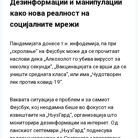
Дезинформации и манипулации
како нова реалност на
социјалните мрежи
Пандемијата донесе т.н. инфодемија, па при
„скролање“ на Фејсбук може да се прочитаат
наслови дека „Алкохолот го убива вирусот за
неколку секунди“, „Вакцинацијата се врши да се
уништи средната класа“, или има „Чудотворен
лек против ковид-19“.
Ваквата ситуација е проблем и за самиот
Фејсбук, кој неодамна беше во фокусот на
извештаите на „ЊузГард“, организација што
мониторира дезинформации на интернет. Од
ланскиот септември „ЊузГард“ поднесува
редовни извештаи до Светската здравствена