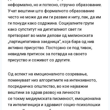
неформално, но и потесно, стручно образование.
Учат вештини што формалното образование
често не може да им ги развие и ниту, пак, да им
ги понуди како содржина. Социјалните групи
како супститут на дигиталниот свет ги
претвораат во мали делови од милионската
„партиципативна заедница“, која бара од нив
активно присуство. Постојано се под тивок,
невидлив притисок за потврда на своето
присуство и соживот со другите.
Од аспект на емоционалното созревање,
поминуваат низ алгоритмите на интензивното,
посредничко општество, во кое најважни
вештини за здрав развој на личноста
се токму медиумската писменост, емоционална
та интелигенција и здравиот социо-психолошки