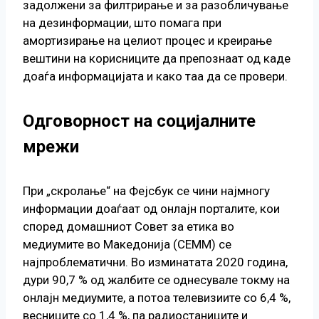
задолжени за филтрирање и за разобличување
на дезинформации, што помага при
амортизирање на целиот процес и креирање
вештини на корисниците да препознаат од каде
доаѓа информацијата и како таа да се провери.
Одговорност на социјалните
мрежи
При „скролање“ на Фејсбук се чини најмногу
информации доаѓаат од онлајн порталите, кои
според домашниот Совет за етика во
медиумите во Македонија (СЕММ) се
најпроблематични. Во изминатата 2020 година,
дури 90,7 % од жалбите се однесувале токму на
онлајн медиумите, а потоа телевизиите со 6,4 %,
весниците со 1,4 %, па радиостаниците и