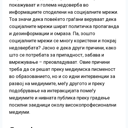
покажуваат и голема недоверба во
информациите споделени на социјалните мрежи.
Тоа значи дека повеќето граѓани веруваат дека
социјалните мрежи шират политичка пропаганда
и дезинформации и омраза. Па, зошто
социјалните мрежи се многу користени и покрај
недовербата? Јасно е дека други причини, како
што се потребата за припадност, забава и
вмрежување – преовладуваат. Овие причини
треба да се решат преку медиумска писменост
во образованието, но и со идни интервенции за
развој на медиумите, меѓу другото и преку
подобрување на интеракцијата помеѓу
медиумите и нивната публика преку градење
посилни заедници околу високопрофесионални
медиуми.