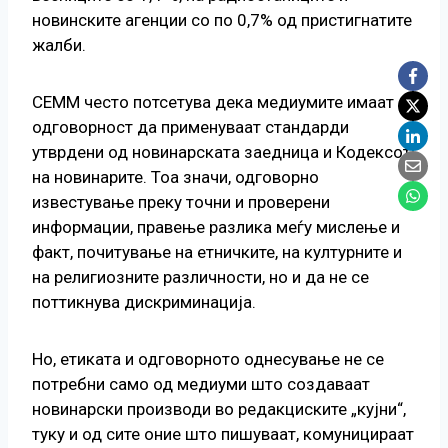
новинските агенции со по 0,7% од пристигнатите
жалби.
СЕММ често потсетува дека медиумите имаат
одговорност да применуваат стандарди
утврдени од новинарската заедница и Кодексот
на новинарите. Тоа значи, одговорно
известување преку точни и проверени
информации, правење разлика меѓу мислење и
факт, почитување на етничките, на културните и
на религиозните различности, но и да не се
поттикнува дискриминација.
Но, етиката и одговорното однесување не се
потребни само од медиуми што создаваат
новинарски производи во редакциските „кујни“,
туку и од сите оние што пишуваат, комуницираат