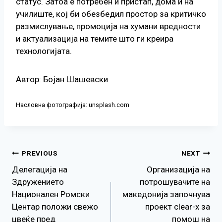
статус. Затоа е потребен и пристап, дома и на
училиште, кој би обезбедил простор за критичко
размислување, промоција на хумани вредности
и актуализација на темите што ги креира
технологијата.
Автор: Бојан Шашевски
Насловна фотографија: unsplash.com
Навигација
PREVIOUS
NEXT
Делегација на
Организација на
на
Здружението
потрошувачите на
Национален Ромски
македонија започнува
напис
Центар положи свежо
проект clear-x за
цвеќе пред
помош на