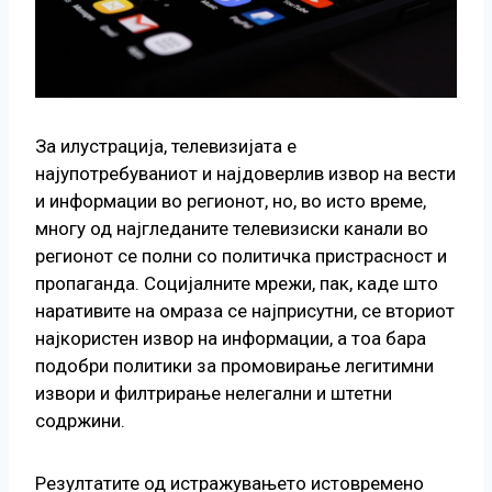
За илустрација, телевизијата е
најупотребуваниот и најдоверлив извор на вести
и информации во регионот, но, во исто време,
многу од најгледаните телевизиски канали во
регионот се полни со политичка пристрасност и
пропаганда. Социјалните мрежи, пак, каде што
наративите на омраза се најприсутни, се вториот
најкористен извор на информации, а тоа бара
подобри политики за промовирање легитимни
извори и филтрирање нелегални и штетни
содржини.
Резултатите од истражувањето истовремено