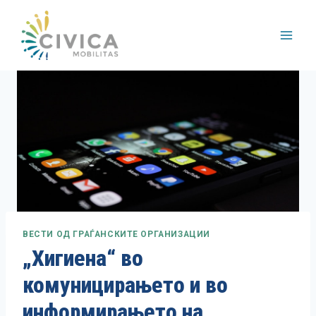
Skip
to
content
ВЕСТИ ОД ГРАЃАНСКИТЕ ОРГАНИЗАЦИИ
„Хигиена“ во
комуницирањето и во
информирањето на