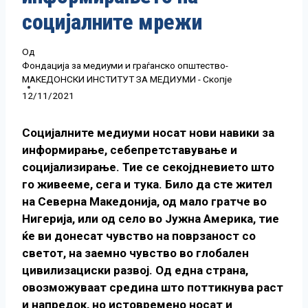
социјалните мрежи
Од
Фондација за медиуми и граѓанско општество-
МАКЕДОНСКИ ИНСТИТУТ ЗА МЕДИУМИ - Скопје
12/11/2021
Социјалните медиуми носат нови навики за
информирање, себепретставување и
социјализирање. Тие се секојдневието што
го живееме, сега и тука. Било да сте жител
на Северна Македонија, од мало гратче во
Нигерија, или од село во Јужна Америка, тие
ќе ви донесат чувство на поврзаност со
светот, на заемно чувство во глобален
цивилизациски развој. Од една страна,
овозможуваат средина што поттикнува раст
и напредок, но истовремено носат и