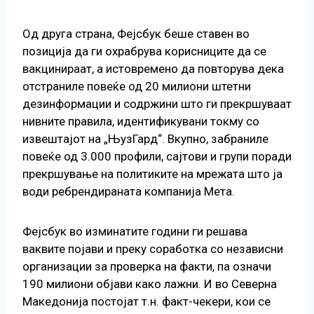
Од друга страна, Фејсбук беше ставен во
позиција да ги охрабрува корисниците да се
вакцинираат, а истовремено да повторува дека
отстраниле повеќе од 20 милиони штетни
дезинформации и содржини што ги прекршуваат
нивните правила, идентификувани токму со
извештајот на „ЊузГард“. Вкупно, забраниле
повеќе од 3.000 профили, сајтови и групи поради
прекршување на политиките на мрежата што ја
води ребрендираната компанија Мета.
Фејсбук во изминатите години ги решава
ваквите појави и преку соработка со независни
организации за проверка на факти, па означи
190 милиони објави како лажни. И во Северна
Македонија постојат т.н. факт-чекери, кои се