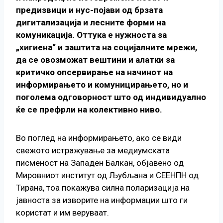
предизвици и нус-појави од брзата
дигитализација и лесните форми на
комуникација. Оттука е нужноста за
„хигиена“ и заштита на социјалните мрежи,
да се овозможат вештини и алатки за
критичко опсервирање на начинот на
информирањето и комуницирањето, но и
поголема одговорност што од индивидуално
ќе се префрли на колективно ниво.
Во поглед на информирањето, ако се види
свежото истражување за медиумската
писменост на Западен Балкан, објавено од
Мировниот институт од Љубљана и СЕЕНПН од
Тирана, тоа покажува силна поларизација на
јавноста за изворите на информации што ги
користат и им веруваат.