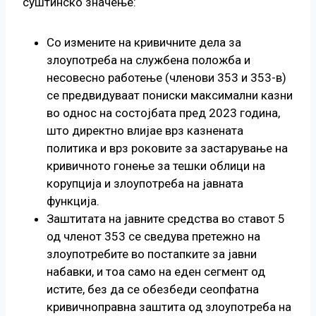
суштинско значење:
Со измените на кривичните дела за
злоупотреба на службена положба и
несовесно работење (членови 353 и 353-в)
се предвидуваат пониски максимални казни
во однос на состојбата пред 2023 година,
што директно влијае врз казнената
политика и врз роковите за застарување на
кривичното гонење за тешки облици на
корупција и злоупотреба на јавната
функција.
Заштитата на јавните средства во ставот 5
од членот 353 се сведува претежно на
злоупотребите во постапките за јавни
набавки, и тоа само на еден сегмент од
истите, без да се обезбеди сеопфатна
кривичноправна заштита од злоупотреба на