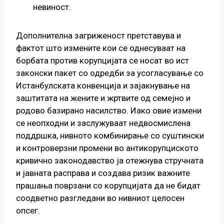
невиност.
Дополнителна загриженост претставува и
фактот што измените кои се однесуваат на
борбата против корупцијата се носат во ист
законски пакет со одредби за усогласување со
Истанбулската конвенција и зајакнување на
заштитата на жените и жртвите од семејно и
родово базирано насилство. Иако овие измени
се неопходни и заслужуваат недвосмислена
поддршка, нивното комбинирање со суштински
и контроверзни промени во антикорупциското
кривично законодавство ја отежнува стручната
и јавната расправа и создава ризик важните
прашања поврзани со корупцијата да не бидат
соодветно разгледани во нивниот целосен
опсег.