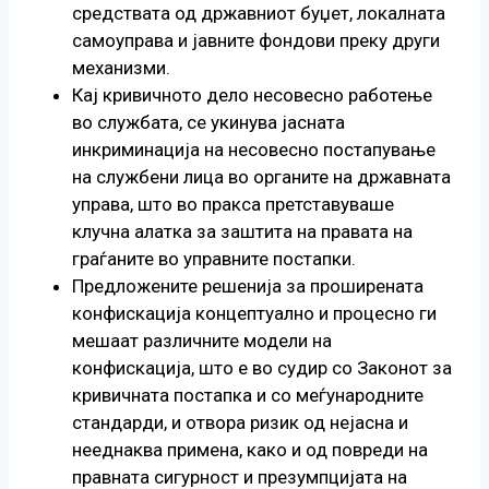
средствата од државниот буџет, локалната
самоуправа и јавните фондови преку други
механизми.
Кај кривичното дело несовесно работење
во службата, се укинува јасната
инкриминација на несовесно постапување
на службени лица во органите на државната
управа, што во пракса претставуваше
клучна алатка за заштита на правата на
граѓаните во управните постапки.
Предложените решенија за проширената
конфискација концептуално и процесно ги
мешаат различните модели на
конфискација, што е во судир со Законот за
кривичната постапка и со меѓународните
стандарди, и отвора ризик од нејасна и
нееднаква примена, како и од повреди на
правната сигурност и презумпцијата на