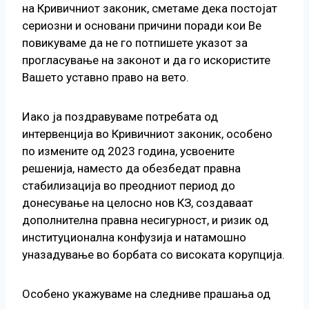
на Кривичниот законик, сметаме дека постојат
сериозни и основани причини поради кои Ве
повикуваме да не го потпишете указот за
прогласување на законот и да го искористите
Вашето уставно право на вето.
Иако ја поздравуваме потребата од
интервенција во Кривичниот законик, особено
по измените од 2023 година, усвоените
решенија, наместо да обезбедат правна
стабилизација во преодниот период до
донесување на целосно нов КЗ, создаваат
дополнителна правна несигурност, и ризик од
институционална конфузија и натамошно
уназадување во борбата со високата корупција.
Особено укажуваме на следниве прашања од