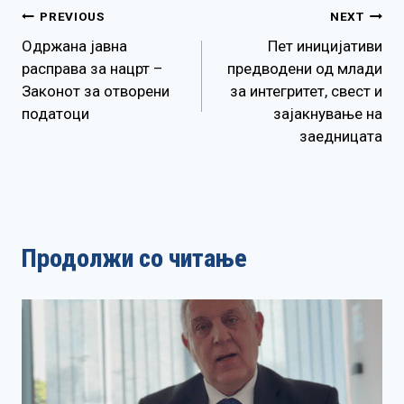
Навигација
PREVIOUS
NEXT
Одржана јавна
Пет иницијативи
на
расправа за нацрт –
предводени од млади
Законот за отворени
за интегритет, свест и
напис
податоци
зајакнување на
заедницата
Продолжи со читање