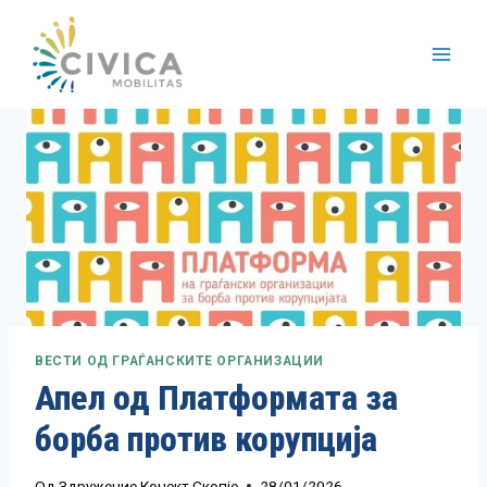
Skip
to
content
ВЕСТИ ОД ГРАЃАНСКИТЕ ОРГАНИЗАЦИИ
Апел од Платформата за
борба против корупција
Од
Здружение Конект Скопје
28/01/2026