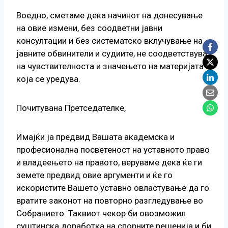
Воедно, сметаме дека начинот на донесување
на овие измени, без соодветни јавни
консултации и без систематско вклучување на
јавните обвинители и судиите, не соодветствува
на чувствителноста и значењето на материјата
која се уредува.
Почитувана Претседателке,
Имајќи ја предвид Вашата академска и
професионална посветеност на уставното право
и владеењето на правото, веруваме дека ќе ги
земете предвид овие аргументи и ќе го
искористите Вашето уставно овластување да го
вратите законот на повторно разгледување во
Собранието. Таквиот чекор би овозможил
суштинска доработка на спорните решенија и би