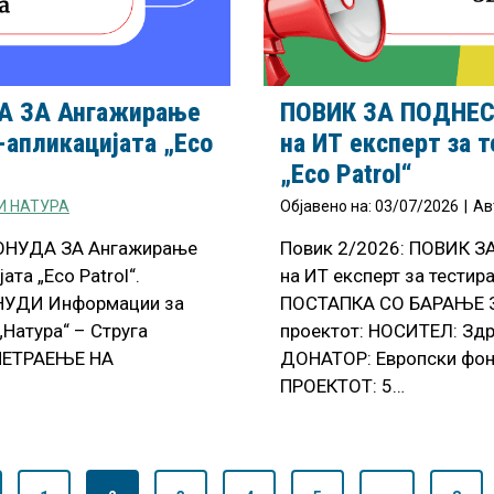
А ЗА Ангажирање
ПОВИК ЗА ПОДНЕ
б-апликацијата „Eco
на ИТ експерт за 
„Eco Patrol“
И НАТУРА
Објавено на:
03/07/2026
|
Ав
ОНУДА ЗА Ангажирање
Повик 2/2026: ПОВИК 
ата „Eco Patrol“.
на ИТ експерт за тестира
УДИ Информации за
ПОСТАПКА СО БАРАЊЕ 
Натура“ – Струга
проектот: НОСИТЕЛ: Здр
ЕМЕТРАЕЊЕ НА
ДОНАТОР: Европски фо
ПРОЕКТОТ: 5…