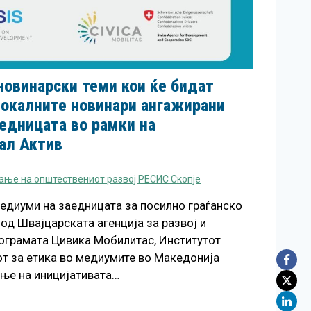
 новинарски теми кои ќе бидат
локалните новинари ангажирани
едницата во рамки на
ал Актив
ање на општествениот развој РЕСИС Скопје
Медиуми на заедницата за посилно граѓанско
од Швајцарската агенција за развој и
ограмата Цивика Мобилитас, Институтот
т за етика во медиумите во Македонија
ње на иницијативата…