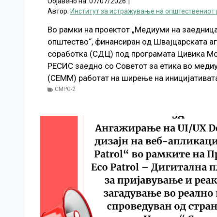
Објавено на:
07/07/2026
|
Автор:
Институт за истражување на општествениот 
Во рамки на проектот „Медиуми на заедница
општество“, финансиран од Швајцарската аге
соработка (СДЦ) под програмата Цивика Мо
РЕСИС заедно со Советот за етика во меди
(СЕММ) работат на ширење на иницијативат
CMPG-2