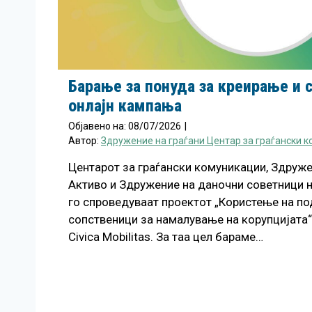
Барање за понуда за креирање и 
онлајн кампања
Објавено на:
08/07/2026
|
Автор:
Здружение на граѓани Центар за граѓански к
Центарот за граѓански комуникации, Здруже
Активо и Здружение на даночни советници 
го спроведуваат проектот „Користење на по
сопственици за намалување на корупцијата“
Civica Mobilitas. За таа цел бараме…