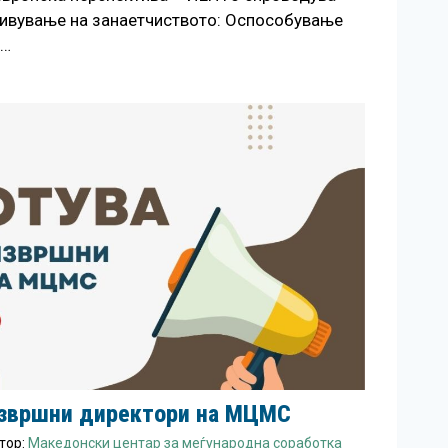
ивување на занаетчиството: Оспособување
е…
 извршни директори на МЦМС
тор:
Македонски центар за меѓународна соработка