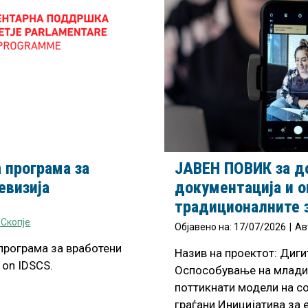
 програма за
ЈАВЕН ПОВИК за д
евизија
документација и о
традиционалните 
 Скопје
Објавено на:
17/07/2026
|
Ав
програма за вработени
Назив на проектот: Диг
 on IDSCS.
Оспособување на младит
поттикнати модели на с
граѓани Иницијатива за 