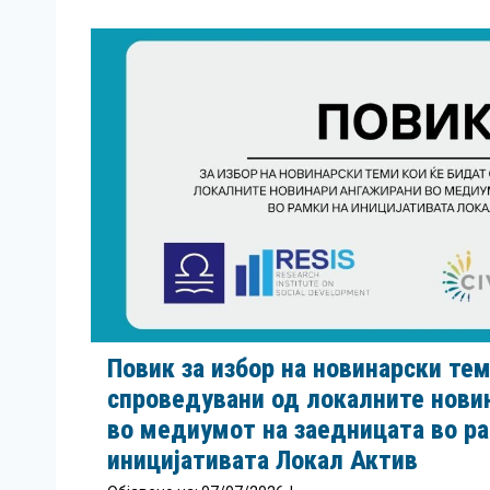
Повик за избор на новинарски тем
спроведувани од локалните нови
во медиумот на заедницата во р
иницијативата Локал Актив