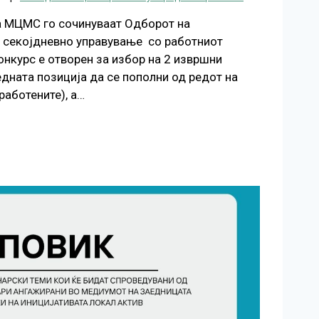
а МЦМС го сочинуваат Одборот на
на секојдневно управување со работниот
нкурс е отворен за избор на 2 извршни
дната позиција да се пополни од редот на
работените), а…