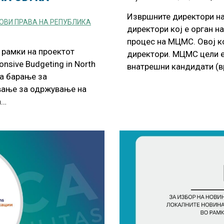
Извршните директори н
ОВИ ПРАВА НА РЕПУБЛИКА
директори кој е орган 
процес на МЦМС. Овој ко
 рамки на проектот
директори. МЦМС цели е
onsive Budgeting in North
внатрешни кандидати (в
а барање за
вање за одржување на
а…