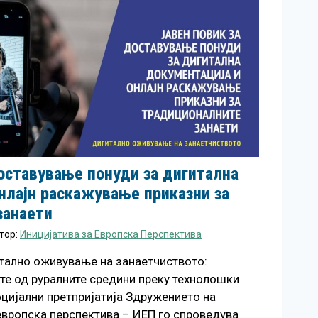
оставување понуди за дигитална
нлајн раскажување приказни за
занаети
тор:
Иницијатива за Европска Перспектива
итално оживување на занаетчиството:
е од руралните средини преку технолошки
оцијални претпријатија Здружението на
европска перспектива – ИЕП го спроведува