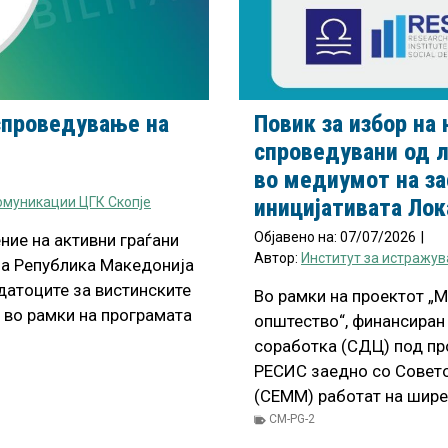
спроведување на
Повик за избор на
спроведувани од 
во медиумот на за
омуникации ЦГК Скопје
иницијативата Лок
Објавено на:
07/07/2026
|
ние на активни граѓани
Автор:
Институт за истражув
на Република Македонија
датоците за вистинските
Во рамки на проектот „
 во рамки на програмата
општество“, финансиран 
соработка (СДЦ) под пр
РЕСИС заедно со Совето
(СЕММ) работат на шире
CM-PG-2