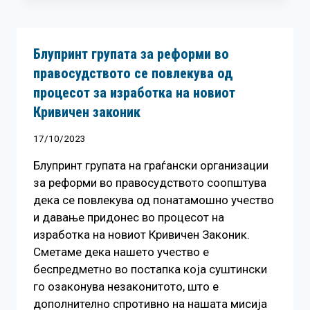
Блупринт групата за реформи во
правосудството се повлекува од
процесот за изработка на новиот
Кривичен законик
17/10/2023
Блупринт групата на граѓански организации
за реформи во правосудството соопштува
дека се повлекува од понатамошно учество
и давање придонес во процесот на
изработка на новиот Кривичен Законик.
Сметаме дека нашето учество е
беспредметно во постапка која суштински
го озаконува незаконитото, што е
дополнително спротивно на нашата мисија