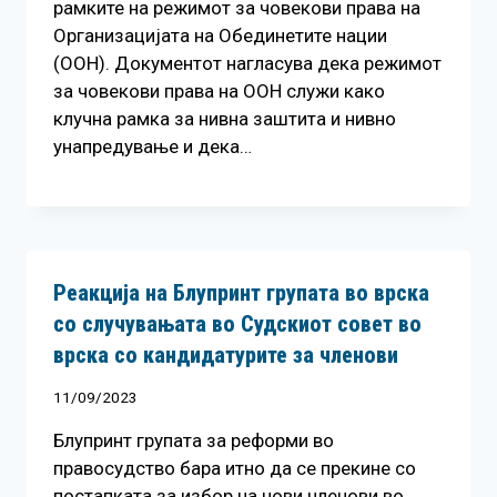
рамките на режимот за човекови права на
Организацијата на Обединетите нации
(ООН). Документот нагласува дека режимот
за човекови права на ООН служи како
клучна рамка за нивна заштита и нивно
унапредување и дека…
Реакција на Блупринт групата во врска
со случувањата во Судскиот совет во
врска со кандидатурите за членови
11/09/2023
Блупринт групата за реформи во
правосудство бара итно да се прекине со
постапката за избор на нови членови во