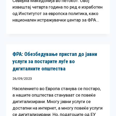
Северна Македонија во петокот. Овој
извештај четврта година по ред е изработен
од Институтот за европска политика, како
национален истражувачки центар за ФРА…
ФРА: Обезбедување пристап до јавни
услуги за постарите луѓе во
дигиталните општества
26/09/2023
Населението во Европа станува се постаро,
а нашите општества стануваат се повеќе
дигитализирани. Многу јавни услуги се
достапни на интернет, а многу повеќе услуги
се дигитализирани. Но, податоците од ЕУ