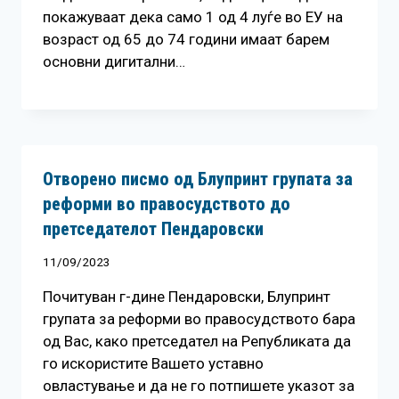
покажуваат дека само 1 од 4 луѓе во ЕУ на
возраст од 65 до 74 години имаат барем
основни дигитални…
Отворено писмо од Блупринт групата за
реформи во правосудството до
претседателот Пендаровски
11/09/2023
Почитуван г-дине Пендаровски, Блупринт
групата за реформи во правосудството бара
од Вас, како претседател на Републиката да
го искористите Вашето уставно
овластување и да не го потпишете указот за