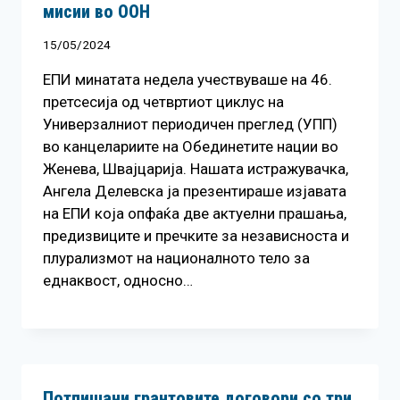
мисии во ООН
15/05/2024
ЕПИ минатата недела учествуваше на 46.
претсесија од четвртиот циклус на
Универзалниот периодичен преглед (УПП)
во канцелариите на Обединетите нации во
Женева, Швајцарија. Нашата истражувачка,
Ангела Делевска ја презентираше изјавата
на ЕПИ која опфаќа две актуелни прашања,
предизвиците и пречките за независноста и
плурализмот на националното тело за
еднаквост, односно…
Потпишани грантовите договори со три