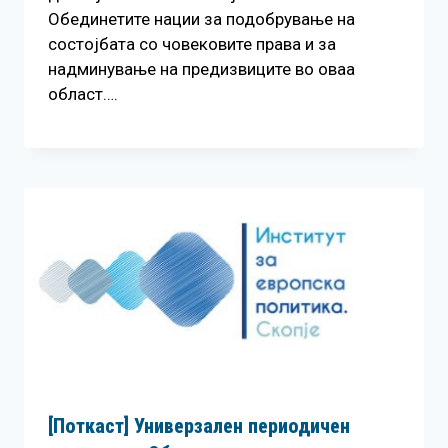
Обединетите нации за подобрување на
состојбата со човековите права и за
надминување на предизвиците во оваа
област….
[Поткаст] Универзален периодичен