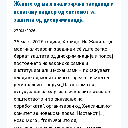
Жените од маргинализирани заедници и
понатаму надвор од системот за
заштита од дискриминација
27/03/2026
26 март 2026 година, Холидеј Ин Жените од
маргинализирани заедници сè уште ретко
бараат заштита од дискриминација и покрај
постоењето на законска рамка и
институционални механизми – покажуваат
наодите од мониторингот презентирани на
регионалниот форум „Платформа за
вклучување на маргинализираните жени во
општеството и зајакнување на
соработката“, организиран од Хелсиншкиот
комитет за човекови права. Настанот […]
Read More… from Жените од
маргинализирани заедници и понатаму