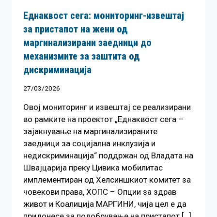
Еднаквост сега: мониторинг-извештај
за пристапот на жени од
маргинализирани заедници до
механизмите за заштита од
дискриминација
27/03/2026
Овој мониторинг и извештај се реализирани
во рамките на проектот „Еднаквост сега –
зајакнување на маргинализираните
заедници за социјална инклузија и
недискриминација“ поддржан од Владата на
Швајцарија преку Цивика мобилитас
имплементиран од Хелсиншкиот комитет за
човекови права, ХОПС – Опции за здрав
живот и Коалиција МАРГИНИ, чија цел е да
придонесе за подобрување на пристапот […]