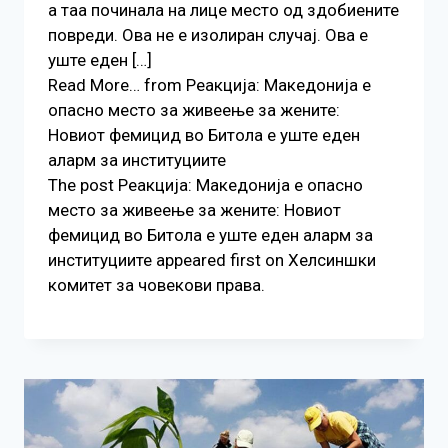
а таа починала на лице место од здобиените
повреди. Ова не е изолиран случај. Ова е
уште еден […]
Read More… from Реакција: Македонија е
опасно место за живеење за жените:
Новиот фемицид во Битола е уште еден
аларм за институциите
The post Реакција: Македонија е опасно
место за живеење за жените: Новиот
фемицид во Битола е уште еден аларм за
институциите appeared first on Хелсиншки
комитет за човекови права.