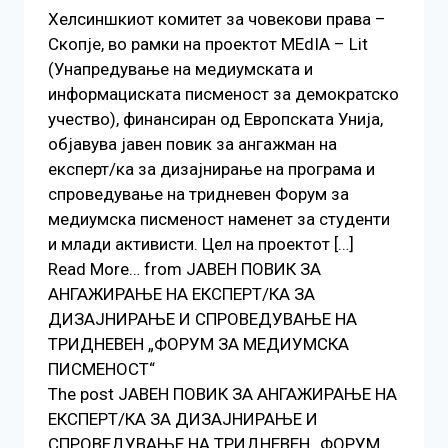
Хелсиншкиот комитет за човекови права –
Скопје, во рамки на проектот MEdIA – Lit
(Унапредување на медиумската и
информациската писменост за демократско
учество), финансиран од Европската Унија,
објавува јавен повик за ангажман на
експерт/ка за дизајнирање на програма и
спроведување на тридневен Форум за
медиумска писменост наменет за студенти
и млади активисти. Цел на проектот […]
Read More… from ЈАВЕН ПОВИК ЗА
АНГАЖИРАЊЕ НА ЕКСПЕРТ/КА ЗА
ДИЗАЈНИРАЊЕ И СПРОВЕДУВАЊЕ НА
ТРИДНЕВЕН „ФОРУМ ЗА МЕДИУМСКА
ПИСМЕНОСТ“
The post ЈАВЕН ПОВИК ЗА АНГАЖИРАЊЕ НА
ЕКСПЕРТ/КА ЗА ДИЗАЈНИРАЊЕ И
СПРОВЕДУВАЊЕ НА ТРИДНЕВЕН „ФОРУМ