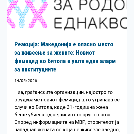
Реакција: Македонија е опасно место
за живеење за жените: Новиот
фемицид во Битола е уште еден аларм
за институциите
14/05/2026
Ние, граѓанските организации, најостро го
осудуваме новиот фемицид што утринава се
случи во Битола, каде 31-годишна жена
беше убиена од нејзиниот сопруг со нож.
Според информациите на МВР, сторителот ја
нападнал жената со која не живееле заедно,