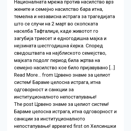
Националната мрежа против насилство врз
жените и семејно насилство бара итна,
темелна и независна истрага за трагедијата
што се случи на 2 март во скопската
населба Тафталиџе, каде животот го
загубија триесет и едногодишна мајка и
нејзината шестгодишна ќерка. Според
сведоштвата на најблиското семејство,
мајката подолг период била жртва на
семејно насилство кое било пријавувано […]
Read More… from Црвено знаме за целиот
систем! Бараме целосна истрага, итна
одговорност и санкции за
институционалното непостапување!
The post Црвено знаме за целиот систем!
Бараме целосна истрага, итна одговорност и
санкции за институционалното
непостапување! appeared first on Хелсиншки