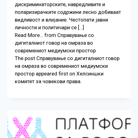
дискриминаторските, навредливите и
поларизирачките содржини лесно добиваат
видливост и влијание. Честопати јавни
личности и политичари се […]
Read More… from Справување со
дигиталниот говор на омраза во
современиот медиумски простор
The post Справување со дигиталниот говор
на омраза во современиот медиумски
простор appeared first on Хелсиншки
комитет за човекови права.