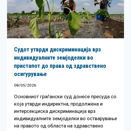
Судот утврди дискриминација врз
индивидуалните земјоделки во
пристапот до права од здравствено
осигурување
08/05/2026
Основниот граѓански суд донесе пресуда со
која утврди индиректна, продолжена и
интерсекциска дискриминација врз
индивидуалните земјоделки во остварување
на правото од областа на здравствено