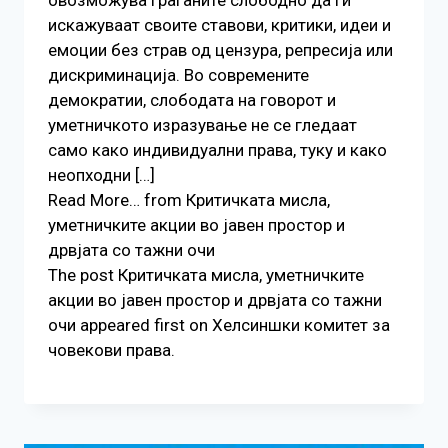
овозможува граѓаните слободно да ги
искажуваат своите ставови, критики, идеи и
емоции без страв од цензура, репресија или
дискриминација. Во современите
демократии, слободата на говорот и
уметничкото изразување не се гледаат
само како индивидуални права, туку и како
неопходни […]
Read More… from Критичката мисла,
уметничките акции во јавен простор и
дрвјата со тажни очи
The post Критичката мисла, уметничките
акции во јавен простор и дрвјата со тажни
очи appeared first on Хелсиншки комитет за
човекови права.