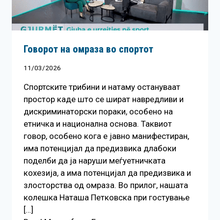
Говорот на омраза во спортот
11/03/2026
Спортските трибини и натаму остануваат
простор каде што се шират навредливи и
дискриминаторски пораки, особено на
етничка и национална основа. Таквиот
говор, особено кога е јавно манифестиран,
има потенцијал да предизвика длабоки
поделби да ја наруши меѓуетничката
кохезија, а има потенцијал да предизвика и
злосторства од омраза. Во прилог, нашата
колешка Наташа Петковска при гостување
[…]