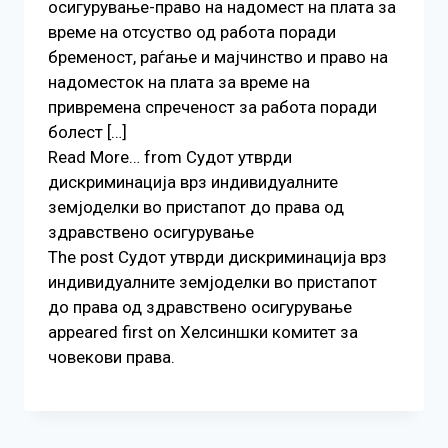
осигурување-право на надомест на плата за
време на отсуство од работа поради
бременост, раѓање и мајчинство и право на
надоместок на плата за време на
привремена спреченост за работа поради
болест […]
Read More… from Судот утврди
дискриминација врз индивидуалните
земјоделки во пристапот до права од
здравствено осигурување
The post Судот утврди дискриминација врз
индивидуалните земјоделки во пристапот
до права од здравствено осигурување
appeared first on Хелсиншки комитет за
човекови права.