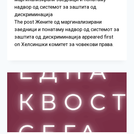
надвор од системот за заштита од
дискриминација
The post Жените од маргинализирани
заедници и понатаму надвор од системот за
заштита од дискриминација appeared first
on Хелсиншки комитет за човекови права.