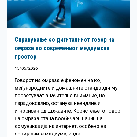
Справување со дигиталниот говор на
омраза во современиот медиумски
простор
15/05/2026
Говорот на омраза е феномен на кој
меѓународните и домашните стандарди му
посветуваат значително внимание, но
парадоксално, останува невидлив и
игнориран од државите. Користењето говор
на омраза стана вообичаен начин на
комуникација на интернет, особено на
социјалните медиуми, каде