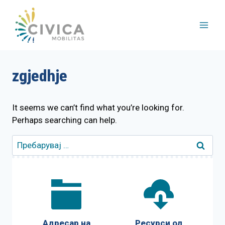
Skip
to
content
zgjedhje
It seems we can’t find what you’re looking for.
Perhaps searching can help.
Пребарувај
за:
Адресар на
Ресурси од