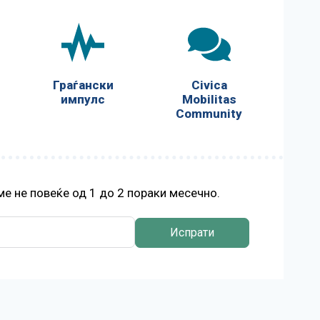
Граѓански
Civica
импулс
Mobilitas
Community
е не повеќе од 1 до 2 пораки месечно.
Испрати