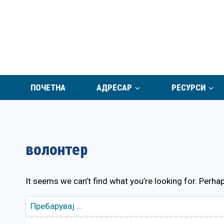
Skip
to
content
ПОЧЕТНА
АДРЕСАР
РЕСУРСИ
волонтер
It seems we can’t find what you’re looking for. Perha
Пребарувај
за: