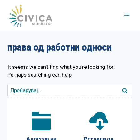
Skip
to
content
права од работни односи
It seems we can’t find what you’re looking for.
Perhaps searching can help.
Пребарувај
за:
Адресар на
Ресурси од