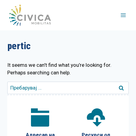
Skip
to
content
pertic
It seems we can’t find what you’re looking for.
Perhaps searching can help.
Пребарувај
за:
Адресар на
Ресурси од