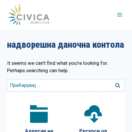
Skip
to
content
надворешна даночна контола
It seems we can’t find what you’re looking for.
Perhaps searching can help.
Пребарувај
за:
Адресар на
Ресурси од