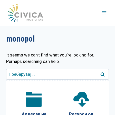
Skip
to
content
monopol
It seems we can’t find what you’re looking for.
Perhaps searching can help.
Пребарувај
за:
Адресар на
Ресурси од