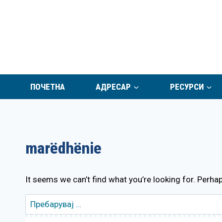
Skip
to
content
ПОЧЕТНА
АДРЕСАР
РЕСУРСИ
marëdhënie
It seems we can’t find what you’re looking for. Perha
Пребарувај
за: