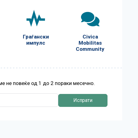
Граѓански
Civica
импулс
Mobilitas
Community
е не повеќе од 1 до 2 пораки месечно.
Испрати