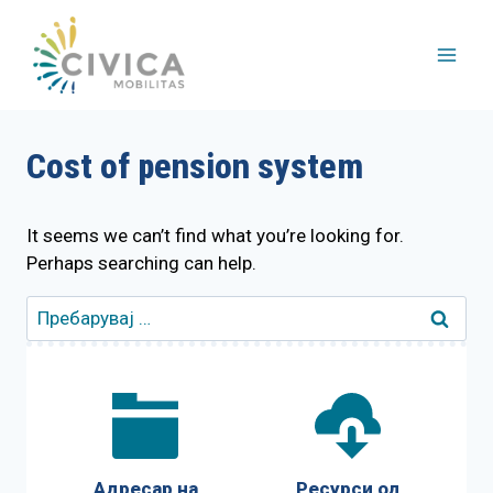
Skip
to
content
Cost of pension system
It seems we can’t find what you’re looking for.
Perhaps searching can help.
Пребарувај
за:
Адресар на
Ресурси од