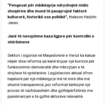
“Pengesat për mbikëqyrje ndryshojnë midis
shoqërive dhe mund të pasqyrojnë faktorë
kulturorë, historikë ose politikë”,
thekson Hadzhi-
Janev.
Janë të nevojshme baza ligjore për kontrollin e
shërbimeve
Sektori i sigurisë në Maqedoninë e Veriut ka kaluar
nëpër disa reforma që kanë krijuar një kornizë për
funksionimin demokratik dhe mbrojtjen e të
drejtave të qytetarëve. Legjislacioni aktual ofron
hapësirë për një mbikëqyrje më të mirë dhe më
shumë transparencë, por reformat kërkojnë një
proces të vazhdueshëm dhe gjithëpërfshirës me
pjesëmarrjen e të gjithë aktorëve relevantë.