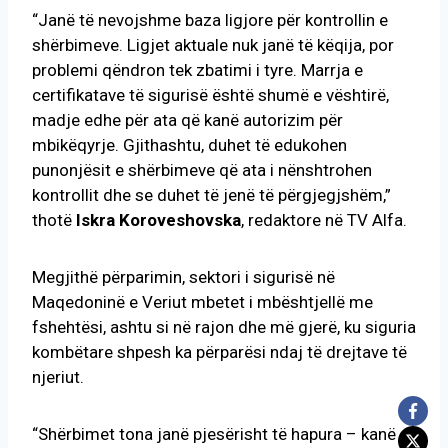
“Janë të nevojshme baza ligjore për kontrollin e
shërbimeve. Ligjet aktuale nuk janë të këqija, por
problemi qëndron tek zbatimi i tyre. Marrja e
certifikatave të sigurisë është shumë e vështirë,
madje edhe për ata që kanë autorizim për
mbikëqyrje. Gjithashtu, duhet të edukohen
punonjësit e shërbimeve që ata i nënshtrohen
kontrollit dhe se duhet të jenë të përgjegjshëm,”
thotë
Iskra Koroveshovska
, redaktore në TV Alfa.
Megjithë përparimin, sektori i sigurisë në
Maqedoninë e Veriut mbetet i mbështjellë me
fshehtësi, ashtu si në rajon dhe më gjerë, ku siguria
kombëtare shpesh ka përparësi ndaj të drejtave të
njeriut.
“Shërbimet tona janë pjesërisht të hapura – kanë