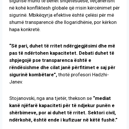
sigurisë mund të bëhet shqetësuese, veçanërisht
në kohë konfliktesh globale që rrisin kërcënimet për
sigurinë. Mbikëqyrja efektive është çelësi për më
shumë transparencë dhe llogaridhënie, por kërkon
hapa konkretë.
“Së pari, duhet të rritet ndërgjegjësimi dhe më
pas të ndërtohen kapacitetet. Debati duhet të
shpjegojë pse transparenca është e
rëndësishme dhe cilat janë përfitimet e saj për
sigurinë kombëtare”,
thotë profesori Hadzhi-
Janev.
Stojanovski, nga ana tjetër, thekson se
“mediat
kanë njëfarë kapaciteti për të ndjekur punën e
shërbimeve, por ai duhet të rritet. Sektori civil,
ndërkohë, është ende i kufizuar në këtë fushë.”