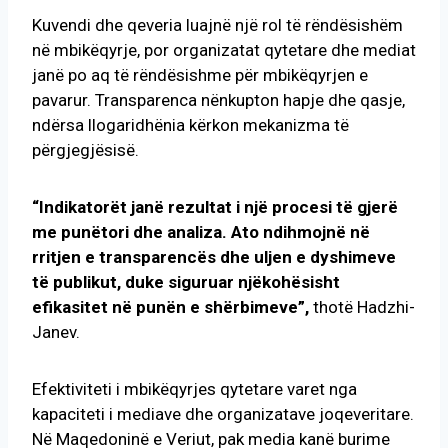
Kuvendi dhe qeveria luajnë një rol të rëndësishëm
në mbikëqyrje, por organizatat qytetare dhe mediat
janë po aq të rëndësishme për mbikëqyrjen e
pavarur. Transparenca nënkupton hapje dhe qasje,
ndërsa llogaridhënia kërkon mekanizma të
përgjegjësisë.
“Indikatorët janë rezultat i një procesi të gjerë
me punëtori dhe analiza. Ato ndihmojnë në
rritjen e transparencës dhe uljen e dyshimeve
të publikut, duke siguruar njëkohësisht
efikasitet në punën e shërbimeve”,
thotë Hadzhi-
Janev.
Efektiviteti i mbikëqyrjes qytetare varet nga
kapaciteti i mediave dhe organizatave joqeveritare.
Në Maqedoninë e Veriut, pak media kanë burime