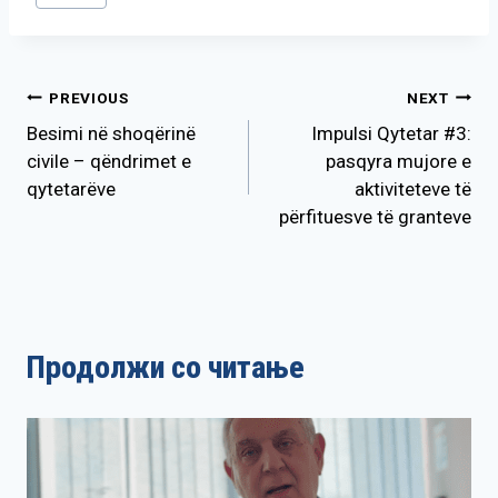
Tags:
Post
PREVIOUS
NEXT
Besimi në shoqërinë
Impulsi Qytetar #3:
navigation
civile – qëndrimet e
pasqyra mujore e
qytetarëve
aktiviteteve të
përfituesve të granteve
Продолжи со читање