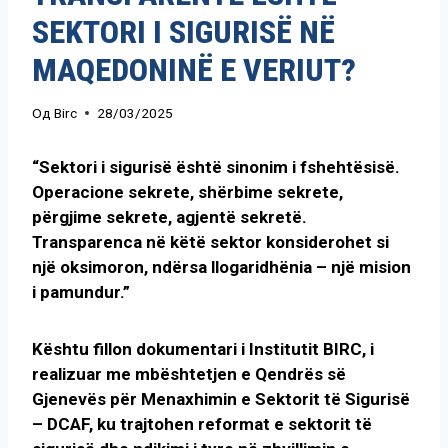
SEKTORI I SIGURISË NË
MAQEDONINË E VERIUT?
Од
Birc
28/03/2025
“Sektori i sigurisë është sinonim i fshehtësisë.
Operacione sekrete, shërbime sekrete,
përgjime sekrete, agjentë sekretë.
Transparenca në këtë sektor konsiderohet si
një oksimoron, ndërsa llogaridhënia – një mision
i pamundur.”
Kështu fillon dokumentari i Institutit BIRC, i
realizuar me mbështetjen e Qendrës së
Gjenevës për Menaxhimin e Sektorit të Sigurisë
– DCAF, ku trajtohen reformat e sektorit të