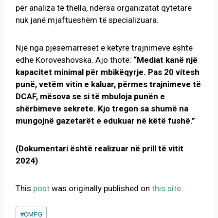
për analiza të thella, ndërsa organizatat qytetare
nuk janë mjaftueshëm të specializuara.
Një nga pjesëmarrëset e këtyre trajnimeve është
edhe Koroveshovska. Ajo thotë:
“Mediat kanë një
kapacitet minimal për mbikëqyrje. Pas 20 vitesh
punë, vetëm vitin e kaluar, përmes trajnimeve të
DCAF, mësova se si të mbuloja punën e
shërbimeve sekrete. Kjo tregon sa shumë na
mungojnë gazetarët e edukuar në këtë fushë.”
(Dokumentari është realizuar në prill të vitit
2024)
This
post
was originally published on
this site
Post
#
CMPG