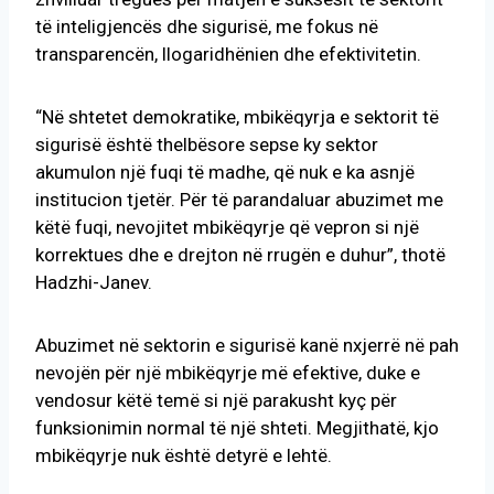
të inteligjencës dhe sigurisë, me fokus në
transparencën, llogaridhënien dhe efektivitetin.
“Në shtetet demokratike, mbikëqyrja e sektorit të
sigurisë është thelbësore sepse ky sektor
akumulon një fuqi të madhe, që nuk e ka asnjë
institucion tjetër. Për të parandaluar abuzimet me
këtë fuqi, nevojitet mbikëqyrje që vepron si një
korrektues dhe e drejton në rrugën e duhur”, thotë
Hadzhi-Janev.
Abuzimet në sektorin e sigurisë kanë nxjerrë në pah
nevojën për një mbikëqyrje më efektive, duke e
vendosur këtë temë si një parakusht kyç për
funksionimin normal të një shteti. Megjithatë, kjo
mbikëqyrje nuk është detyrë e lehtë.