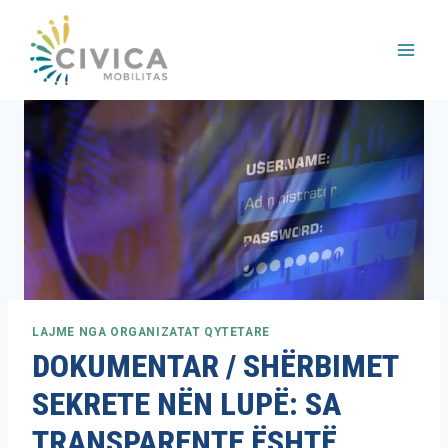
Skip
to
content
LAJME NGA ORGANIZATAT QYTETARE
DOKUMENTAR / SHËRBIMET
SEKRETE NËN LUPË: SA
TRANSPARENTE ËSHTË