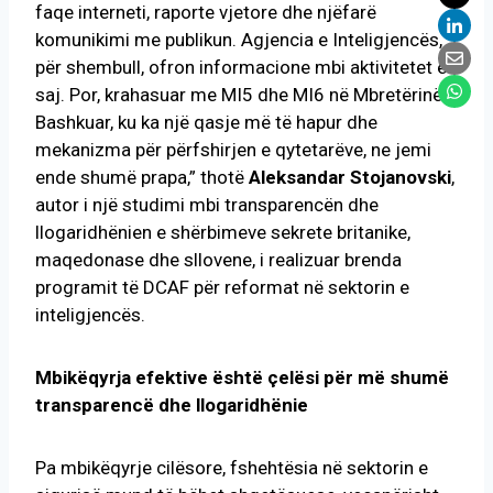
faqe interneti, raporte vjetore dhe njëfarë
komunikimi me publikun. Agjencia e Inteligjencës,
për shembull, ofron informacione mbi aktivitetet e
saj. Por, krahasuar me MI5 dhe MI6 në Mbretërinë e
Bashkuar, ku ka një qasje më të hapur dhe
mekanizma për përfshirjen e qytetarëve, ne jemi
ende shumë prapa,” thotë
Aleksandar Stojanovski
,
autor i një studimi mbi transparencën dhe
llogaridhënien e shërbimeve sekrete britanike,
maqedonase dhe sllovene, i realizuar brenda
programit të DCAF për reformat në sektorin e
inteligjencës.
Mbikëqyrja efektive është çelësi për më shumë
transparencë dhe llogaridhënie
Pa mbikëqyrje cilësore, fshehtësia në sektorin e