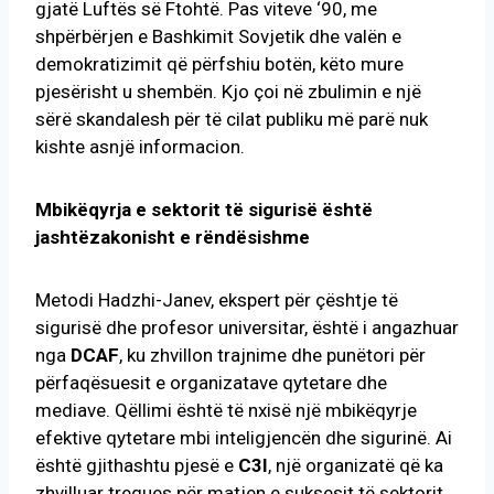
gjatë Luftës së Ftohtë. Pas viteve ‘90, me
shpërbërjen e Bashkimit Sovjetik dhe valën e
demokratizimit që përfshiu botën, këto mure
pjesërisht u shembën. Kjo çoi në zbulimin e një
sërë skandalesh për të cilat publiku më parë nuk
kishte asnjë informacion.
Mbikëqyrja e sektorit të sigurisë është
jashtëzakonisht e rëndësishme
Metodi Hadzhi-Janev, ekspert për çështje të
sigurisë dhe profesor universitar, është i angazhuar
nga
DCAF
, ku zhvillon trajnime dhe punëtori për
përfaqësuesit e organizatave qytetare dhe
mediave. Qëllimi është të nxisë një mbikëqyrje
efektive qytetare mbi inteligjencën dhe sigurinë. Ai
është gjithashtu pjesë e
C3I
, një organizatë që ka
zhvilluar tregues për matjen e suksesit të sektorit