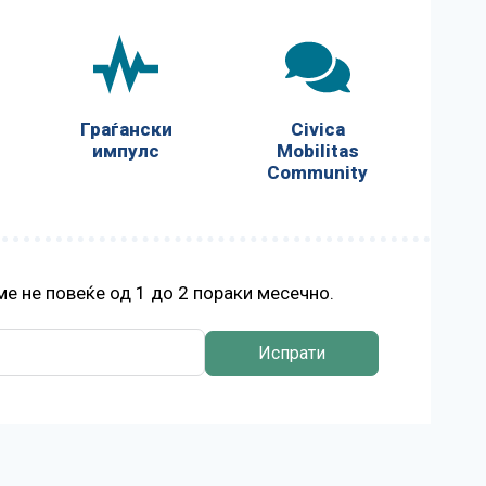
Граѓански
Civica
импулс
Mobilitas
Community
е не повеќе од 1 до 2 пораки месечно.
Испрати