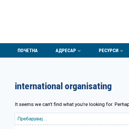
Skip
to
content
ПОЧЕТНА
АДРЕСАР
РЕСУРСИ
international organisating
It seems we can’t find what you’re looking for. Perha
Пребарувај
за: