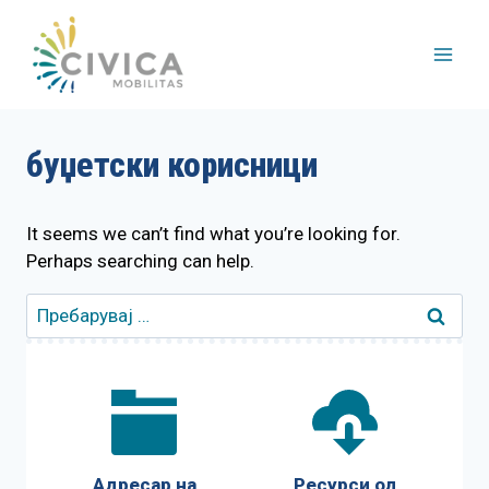
Skip
to
content
буџетски корисници
It seems we can’t find what you’re looking for.
Perhaps searching can help.
Пребарувај
за:
Адресар на
Ресурси од