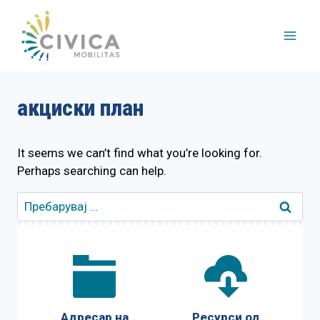
Skip
to
content
акциски план
It seems we can’t find what you’re looking for.
Perhaps searching can help.
Пребарувај
за:
Адресар на
Ресурси од